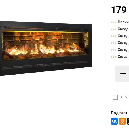
179
Налич
Склад
Склад
Склад
Склад
Склад
—
check_box_outline_blank
СРА
Поделить