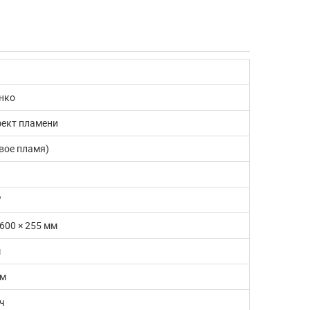
нко
ект пламени
вое пламя)
W
Что такое конвектор и
1600 × 255 мм
какие они бывают
м
Конвектор - лучший прибор
мм
отопления В прошлой статье "Обзор
лучших моделей для обог...
ч