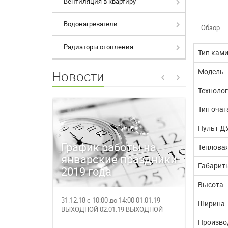
Вентиляция в квартиру
Водонагреватели
Обзор
Радиаторы отопления
Тип кам
Модель
Новости
Техноло
Тип очаг
Пульт ДУ
График работы на
Время
Теплова
январские праздники
магаз
Габарит
2019 года
27.12.
Высота
31.12.18 с 10:00 до 14:00 01.01.19
27.12.201
Ширина
ВЫХОДНОЙ 02.01.19 ВЫХОДНОЙ
работает с
03.01.19 с 1...
за полез...
Произво