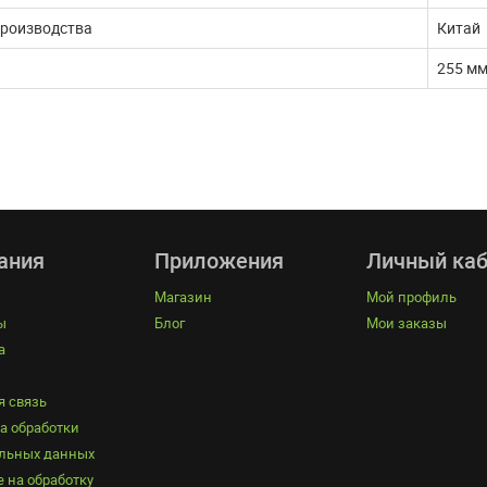
ДАЛЬШЕ
ЧИТАТЬ ДАЛЬШЕ
производства
Китай
255 м
ания
Приложения
Личный каб
Магазин
Мой профиль
ы
Блог
Мои заказы
а
я связь
а обработки
льных данных
 на обработку