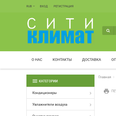
RUB
ВХОД
РЕГИСТРАЦИЯ
О НАС
КОНТАКТЫ
ДОСТАВКА
ОП
Главная
menu
КАТЕГОРИИ
print
ПЕ
Кондиционеры
Увлажнители воздуха
Очистка воздуха