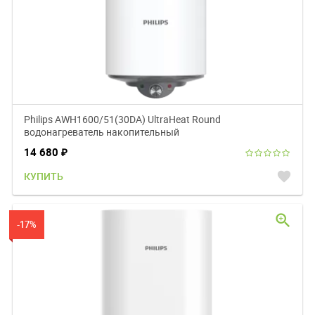
Philips AWH1600/51(30DA) UltraHeat Round
водонагреватель накопительный
14 680
₽
favorite
КУПИТЬ
zoom_in
-17%