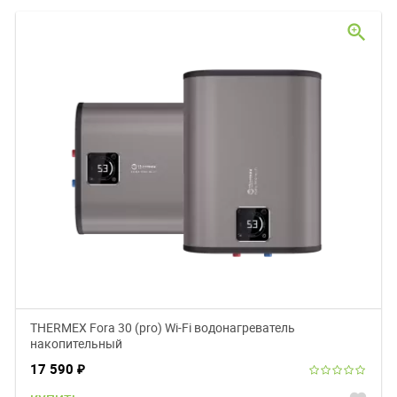
zoom_in
THERMEX Fora 30 (pro) Wi-Fi водонагреватель
накопительный
17 590
₽