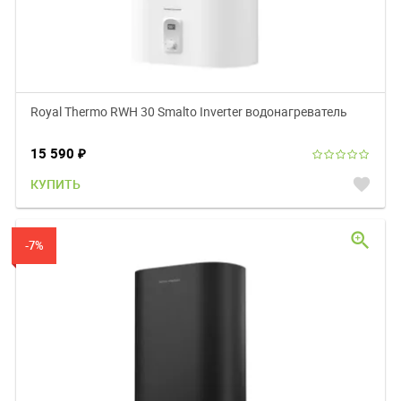
Royal Thermo RWH 30 Smalto Inverter водонагреватель
15 590
₽
favorite
КУПИТЬ
zoom_in
-7%