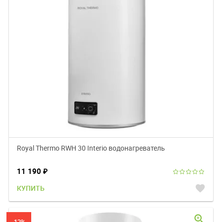
Royal Thermo RWH 30 Interio водонагреватель
11 190
₽
favorite
КУПИТЬ
zoom_in
-13%