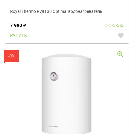
Royal Thermo RWH 30 Optimal водонагреватель
7 990
₽
favorite
КУПИТЬ
zoom_in
-9%