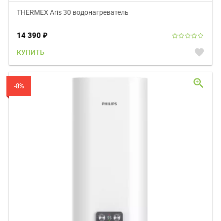
THERMEX Aris 30 водонагреватель
14 390
₽
favorite
КУПИТЬ
zoom_in
-8%