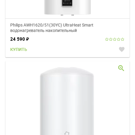
Philips AWH1620/51(30YC) UltraHeat Smart
водонагреватель накопительный
24 590
₽
favorite
КУПИТЬ
zoom_in