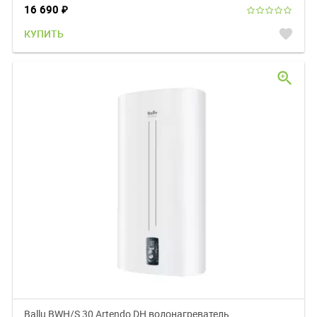
16 690
₽
favorite
КУПИТЬ
zoom_in
Ballu BWH/S 30 Artendo DH водонагреватель