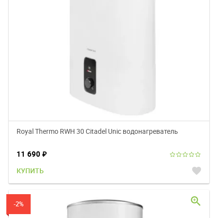
Royal Thermo RWH 30 Citadel Unic водонагреватель
11 690
₽
favorite
КУПИТЬ
zoom_in
-2%