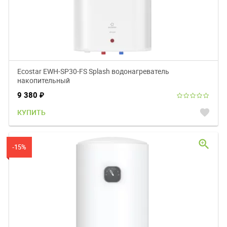
Ecostar EWH-SP30-FS Splash водонагреватель
накопительный
9 380
₽
favorite
КУПИТЬ
zoom_in
-15%