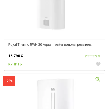
Royal Thermo RWH 30 Aqua Inverter водонагреватель
16 790
₽
favorite
КУПИТЬ
zoom_in
-22%