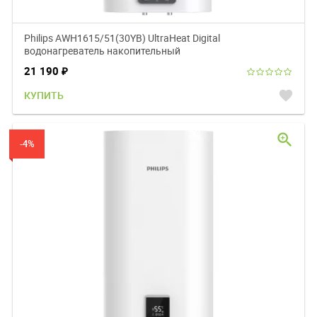
Philips AWH1615/51(30YB) UltraHeat Digital
водонагреватель накопительный
21 190
₽
favorite
КУПИТЬ
zoom_in
-4%