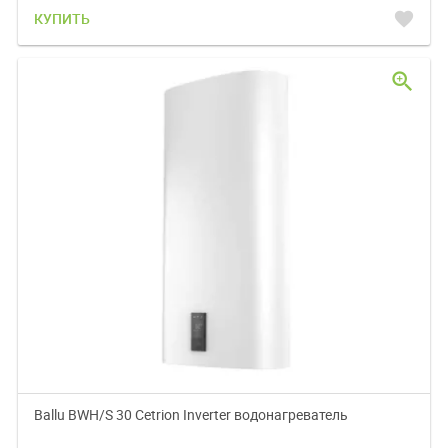
favorite
КУПИТЬ
zoom_in
Ballu BWH/S 30 Cetrion Inverter водонагреватель