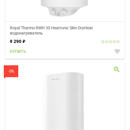
Royal Thermo RWH 30 Heatronic Slim DryHeat
водонагреватель
9 290
₽
favorite
КУПИТЬ
zoom_in
-5%