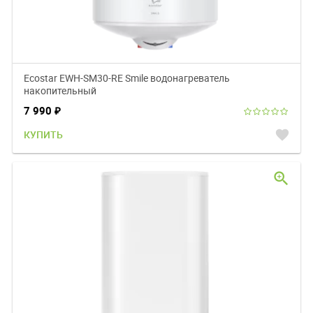
Ecostar EWH-SM30-RE Smile водонагреватель
накопительный
7 990
₽
favorite
КУПИТЬ
zoom_in