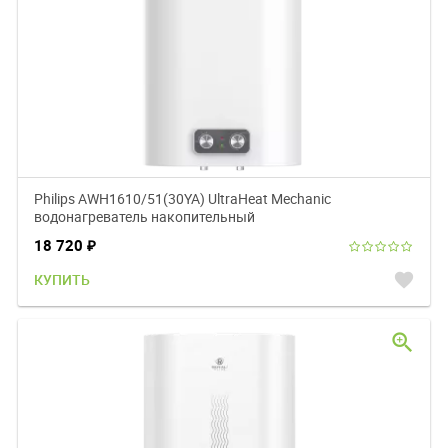
Philips AWH1610/51(30YA) UltraHeat Mechanic
водонагреватель накопительный
18 720
₽
favorite
КУПИТЬ
zoom_in