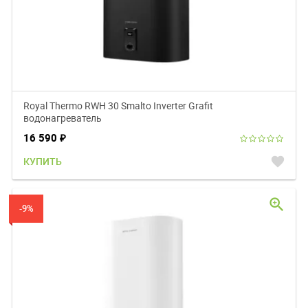
Royal Thermo RWH 30 Smalto Inverter Grafit
водонагреватель
16 590
₽
favorite
КУПИТЬ
zoom_in
-9%