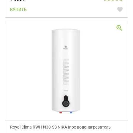
favorite
КУПИТЬ
zoom_in
Royal Clima RWH-N30-SS NIKA Inox водонагреватель