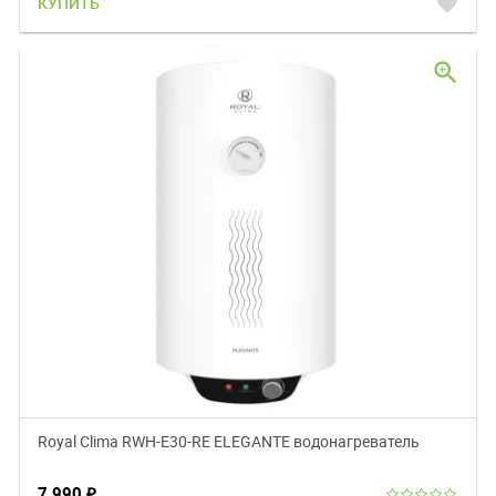
favorite
КУПИТЬ
zoom_in
Royal Clima RWH-E30-RE ELEGANTE водонагреватель
7 990
₽