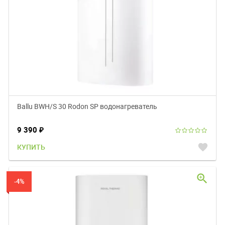
Ballu BWH/S 30 Rodon SP водонагреватель
9 390
₽
favorite
КУПИТЬ
zoom_in
-4%