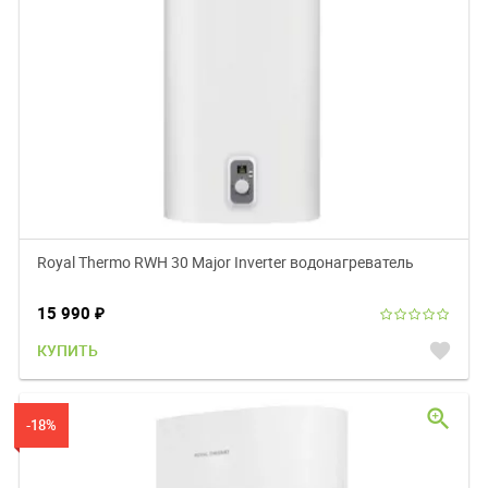
Royal Thermo RWH 30 Major Inverter водонагреватель
15 990
₽
favorite
КУПИТЬ
zoom_in
-18%