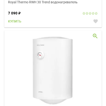
Royal Thermo RWH 30 Trend водонагреватель
7 090
₽
favorite
КУПИТЬ
zoom_in