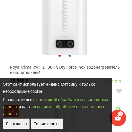
Royal Clima RWH-DF30-FS Dry Force Inox водонагреватель
накопительный
15 550
₽
Этот сайт использует Яндекс.Метрику и только
favorite
КУПИТЬ
необходимые cookie.
Я ознакомился с
политикой обработки персональных
данных
и даю
согласие на обработку персональных
zoom_in
-5%
данных.
shopping_basket
Я согласен
Только cookie