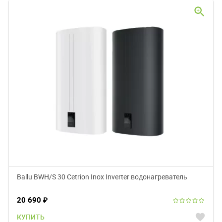
zoom_in
Ballu BWH/S 30 Cetrion Inox Inverter водонагреватель
20 690
₽
favorite
КУПИТЬ