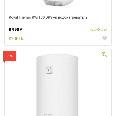
Royal Thermo RWH 30 DRYver водонагреватель
8 990
₽
favorite
КУПИТЬ
zoom_in
-5%