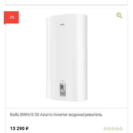
zoom_in
-3%
Ballu BWH/S 30 Azurro Inverter водонагреватель
13 290
₽