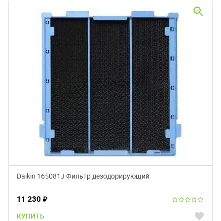
zoom_in
Daikin 165081J Фильтр дезодорирующий
11 230
₽
favorite
КУПИТЬ