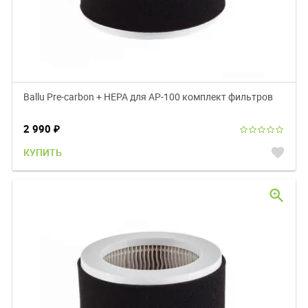
Ballu Pre-carbon + HEPA для АР-100 комплект фильтров
2 990
₽
favorite
КУПИТЬ
zoom_in