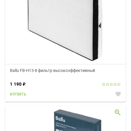
Ballu FB-H13-8 фильтр высокоэффективный
1 190
₽
favorite
КУПИТЬ
zoom_in