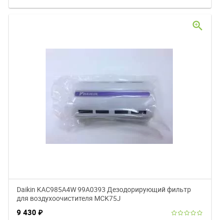
zoom_in
Daikin KAC985A4W 99A0393 Дезодорирующий фильтр
для воздухоочистителя MCK75J
9 430
₽