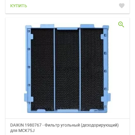
favorite
КУПИТЬ
zoom_in
DAIKIN 1980767 - Фильтр угольный (дезодорирующий)
для MCK75J