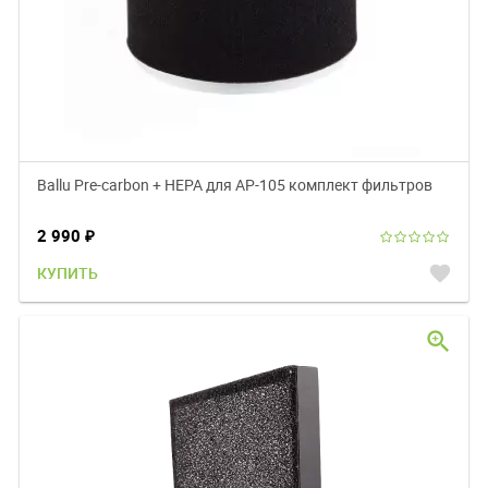
Ballu Pre-carbon + HEPA для АР-105 комплект фильтров
2 990
₽
favorite
КУПИТЬ
zoom_in