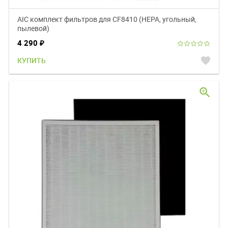
AIC комплект фильтров для CF8410 (НЕРА, угольный,
пылевой)
4 290
₽
favorite
КУПИТЬ
zoom_in