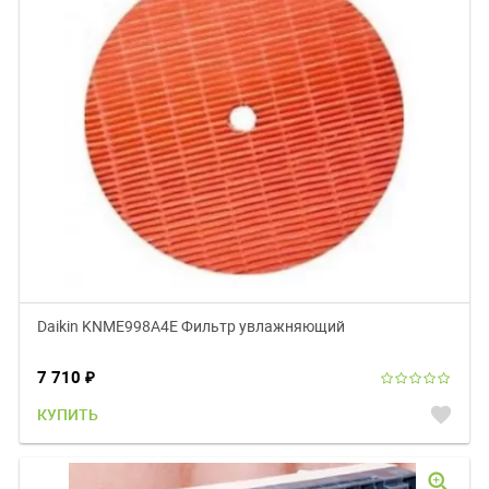
Daikin KNME998A4E Фильтр увлажняющий
7 710
₽
favorite
КУПИТЬ
zoom_in