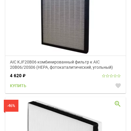
AIC KJF20B06 комбинированный фильтр к AIC
20B06/20S06 (НЕРА, фотокаталитический, угольный)
4 620
₽
favorite
КУПИТЬ
zoom_in
-46%