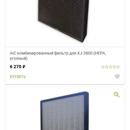
AIC комбинированный фильтр для XJ-3800 (НЕРА,
уголный)
6 270
₽
favorite
КУПИТЬ
zoom_in