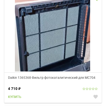
Daikin 1365368 Фильтр фотокаталитический для MC704
4 710
₽
favorite
КУПИТЬ