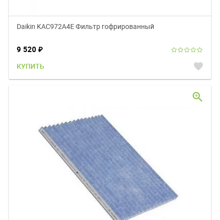
Daikin KAC972A4E Фильтр гофрированный
9 520
₽
favorite
КУПИТЬ
zoom_in