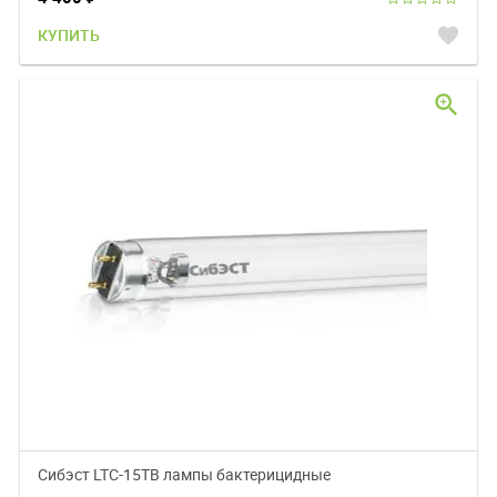
favorite
КУПИТЬ
zoom_in
Сибэст LTC-15TB лампы бактерицидные