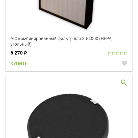
AIC комбинированный фильтр для XJ-4000 (НЕРА,
угольный)
6 270
₽
favorite
КУПИТЬ
zoom_in