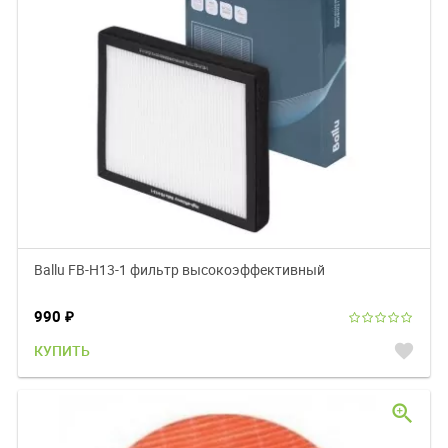
Ballu FB-H13-1 фильтр высокоэффективный
990
₽
favorite
КУПИТЬ
zoom_in