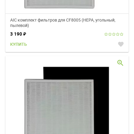
AIC комплект фильтров для CF8005 (НЕРА, угольный,
пылевой)
3 190
₽
favorite
КУПИТЬ
zoom_in