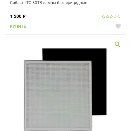
Сибэст LTC-30TB лампы бактерицидные
1 500
₽
favorite
КУПИТЬ
zoom_in