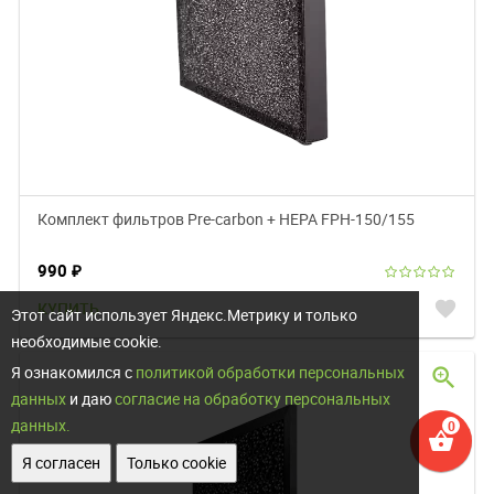
Комплект фильтров Pre-carbon + HEPA FРH-150/155
990
₽
favorite
КУПИТЬ
Этот сайт использует Яндекс.Метрику и только
необходимые cookie.
Я ознакомился с
политикой обработки персональных
zoom_in
данных
и даю
согласие на обработку персональных
данных.
shopping_basket
Я согласен
Только cookie