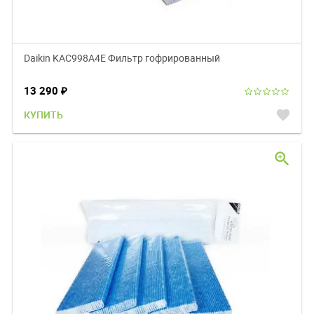
Daikin KAC998A4E Фильтр гофрированный
13 290
₽
favorite
КУПИТЬ
zoom_in