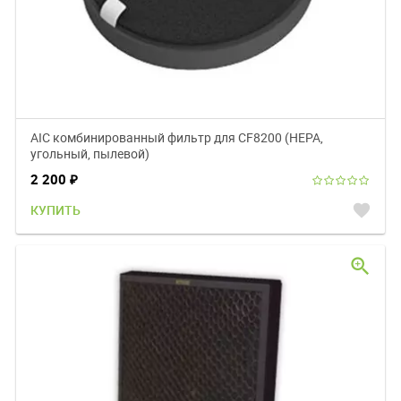
AIC комбинированный фильтр для CF8200 (НЕРА,
угольный, пылевой)
2 200
₽
favorite
КУПИТЬ
zoom_in