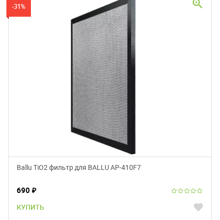
zoom_in
-31%
Ballu TiO2 фильтр для BALLU AP-410F7
690
₽
favorite
КУПИТЬ