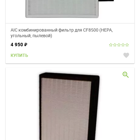
AIC комбинированный фильтр для CF8500 (НЕРА,
угольный, пылевой)
4 950
₽
favorite
КУПИТЬ
zoom_in