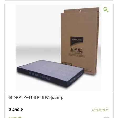
zoom_in
SHARP FZA41HFR HEPA фильтр
3 490
₽