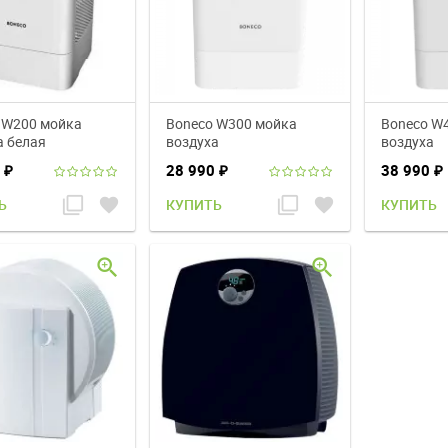
 W200 мойка
Boneco W300 мойка
Boneco W
а белая
воздуха
воздуха
0
28 990
38 990
₽
₽
₽
filter_none
favorite
filter_none
favorite
Ь
КУПИТЬ
КУПИТЬ
zoom_in
zoom_in