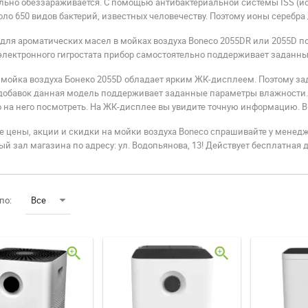
льно обеззараживается. С помощью антибактериальной системы ISS (ио
оло 650 видов бактерий, известных человечеству. Поэтому ионы серебр
 для ароматических масел в мойках воздуха Boneco 2055DR или 2055D 
лектронного гигростата прибор самостоятельно поддерживает заданны
мойка воздуха Бонеко 2055D обладает ярким ЖК-дисплеем. Поэтому за
добавок данная модель поддерживает заданные параметры влажности. 
 на него посмотреть. На ЖК-дисплее вы увидите точную информацию. В 
Конвектор -
 цены, акции и скидки на мойки воздуха Boneco спрашивайте у менедж
й зал магазина по адресу: ул. Водопьянова, 13! Действует бесплатная до
 работы
электрический
ина СитиКлимат
обогреватель для
2018 года.
дома
по:
Все
8 магазин СитиКлимат
Электрический конвектор: как
 09:00 до 17:30. Ждем Вас
выбрать хороший и недорогой В
нашем городе Красноярске ...
zoom_in
zoom_in
ДАЛЬШЕ
ЧИТАТЬ ДАЛЬШЕ