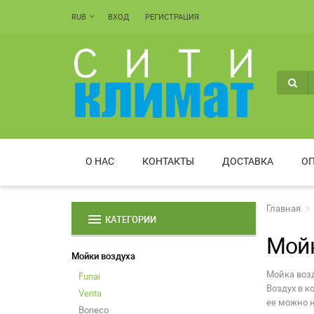
RUB
ВХОД
РЕГИСТРАЦИЯ
О НАС
КОНТАКТЫ
ДОСТАВКА
ОП
Главная
menu
КАТЕГОРИИ
Мойк
Мойки воздуха
Мойка возд
Funai
Воздух в к
Venta
ее можно н
Boneco