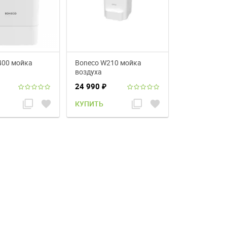
400 мойка
Boneco W210 мойка
воздуха
24 990
₽
filter_none
favorite
filter_none
favorite
КУПИТЬ