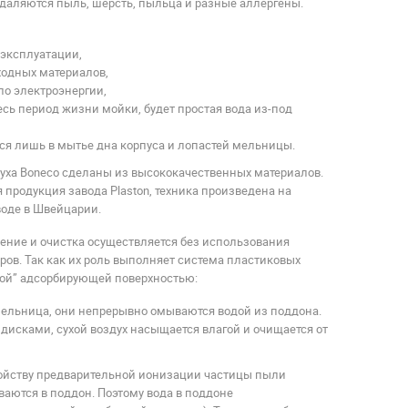
даляются пыль, шерсть, пыльца и разные аллергены.
 эксплуатации,
ходных материалов,
о электроэнергии,
есь период жизни мойки, будет простая вода из-под
ся лишь в мытье дна корпуса и лопастей мельницы.
уха Boneco сделаны из высококачественных материалов.
я продукция завода Plaston, техника произведена на
оде в Швейцарии.
ние и очистка осуществляется без использования
ов. Так как их роль выполняет система пластиковых
вой” адсорбирующей поверхностью:
ельница, они непрерывно омываются водой из поддона.
дисками, сухой воздух насыщается влагой и очищается от
ройству предварительной ионизации частицы пыли
аются в поддон. Поэтому вода в поддоне