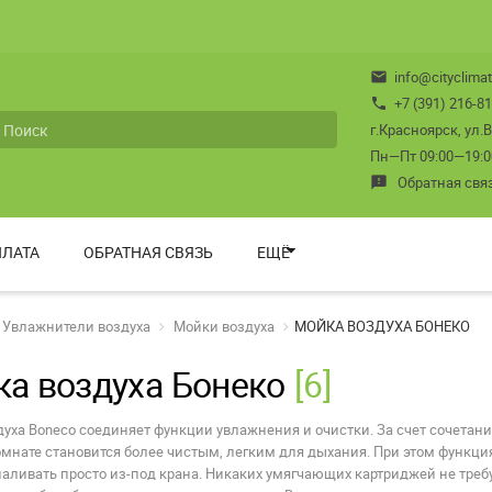
info@cityclimat
mail
+7 (391) 216-81
phone
г.Красноярск, ул.
Пн—Пт 09:00—19:00 
Обратная свя
feedback
ЛАТА
ОБРАТНАЯ СВЯЗЬ
ЕЩЁ
Увлажнители воздуха
Мойки воздуха
МОЙКА ВОЗДУХА БОНЕКО
а воздуха Бонеко
[6]
уха Boneco соединяет функции увлажнения и очистки. За счет сочетан
омнате становится более чистым, легким для дыхания. При этом функ
аливать просто из-под крана. Никаких умягчающих картриджей не треб