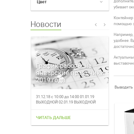
дополните
Цвет
убивает ок
Контейнер
Новости
помощью э
Например, 
удобнее. В
достаточно
Актуальные
выставочны
График работы на
Время
январские праздники
магаз
2019 года
27.12.
Выводить 
31.12.18 с 10:00 до 14:00 01.01.19
27.12.201
ВЫХОДНОЙ 02.01.19 ВЫХОДНОЙ
работает с
03.01.19 с 1...
за полез...
ЧИТАТЬ ДАЛЬШЕ
ЧИТАТЬ 