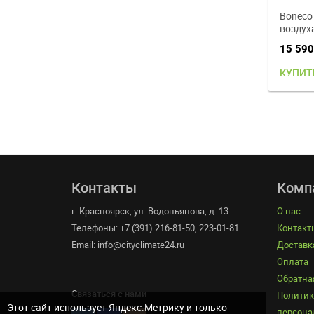
Boneco
воздух
15 59
КУПИТ
Контакты
Комп
г. Красноярск, ул. Водопьянова, д. 13
О нас
Телефоны: +7 (391) 216-81-50, 223-01-81
Контакт
Email: info@cityclimate24.ru
Доставк
Оплата
Обратна
Связаться с нами
Политик
Этот сайт использует Яндекс.Метрику и только
персона