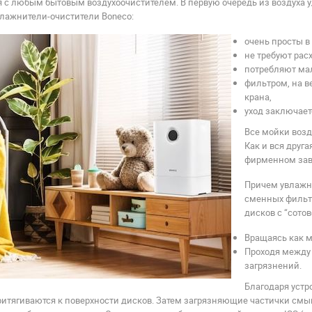
 с любым бытовым воздухоочистителем. В первую очередь из воздуха у
лажнители-очистители Boneco:
очень просты в
не требуют рас
потребляют мал
фильтром, на в
крана,
уход заключает
Все мойки возд
Как и вся друга
фирменном зав
Причем увлажне
сменных фильтр
дисков с “сото
Вращаясь как м
Проходя между 
загрязнений.
Благодаря уст
итягиваются к поверхности дисков. Затем загрязняющие частички смыв