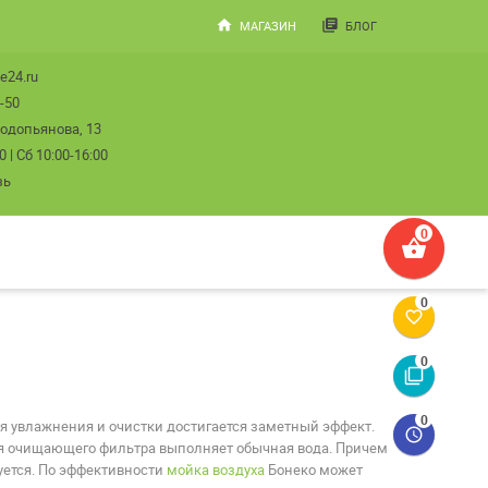
home
library_books
МАГАЗИН
БЛОГ
e24.ru
-50
Водопьянова, 13
| Сб 10:00-16:00
зь
shopping_basket
favorite_border
filter_none
ия увлажнения и очистки достигается заметный эффект.
access_time
ция очищающего фильтра выполняет обычная вода. Причем
уется. По эффективности
мойка воздуха
Бонеко может