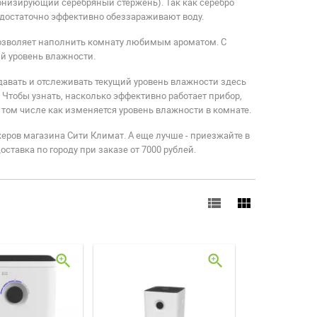
низирующий серебряный стержень). Так как серебро
а достаточно эффективно обеззараживают воду.
позволяет наполнить комнату любимым ароматом. С
й уровень влажности.
давать и отслеживать текущий уровень влажности здесь
Чтобы узнать, насколько эффективно работает прибор,
том числе как изменяется уровень влажности в комнате.
еров магазина Сити Климат. А еще лучше - приезжайте в
ставка по городу при заказе от 7000 рублей.
Что такое конвектор и
какие они бывают
view_list
view_module
Конвектор - лучший прибор
отопления В прошлой статье "Обзор
лучших моделей для обог...
zoom_in
zoom_in
ЧИТАТЬ ДАЛЬШЕ