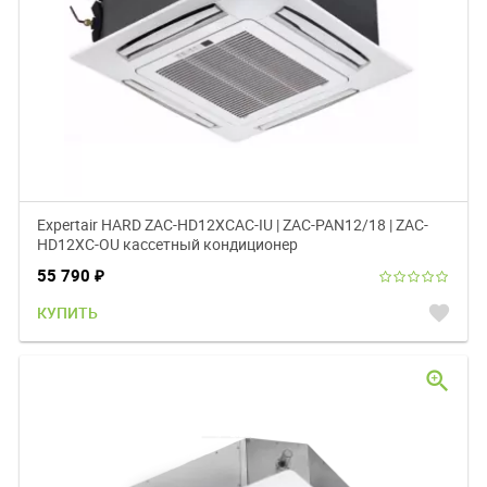
Expertair HARD ZAC-HD12XCAC-IU | ZAC-PAN12/18 | ZAC-
HD12XC-OU кассетный кондиционер
55 790
₽
favorite
КУПИТЬ
zoom_in