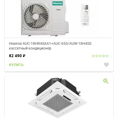
Hisense AUC-18HR4SAA1+AUC-650/AUW-18H4SS
кассетный кондиционер
82 490
₽
favorite
КУПИТЬ
zoom_in