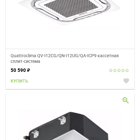
Quattroclima QV-I12CG/QN-I12UG/QA-ICP9 кассетная
сплит-система
50 590
₽
favorite
КУПИТЬ
zoom_in