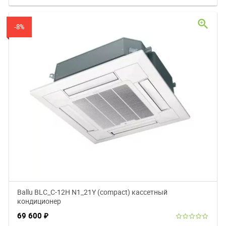
zoom_in
-8%
Ballu BLC_C-12H N1_21Y (compact) кассетный
кондиционер
69 600
₽