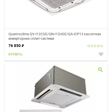
Quattroclima QV-I12CGE/QN-I12UGE/QA-ICP13 кассетная
инверторная сплит-система
76 850
₽
favorite
КУПИТЬ
zoom_in