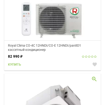
Royal Clima CO-4C 12HNDI/CO-E 12HNDI/pan8D1
кассетный кондиционер
82 990
₽
favorite
КУПИТЬ
zoom_in