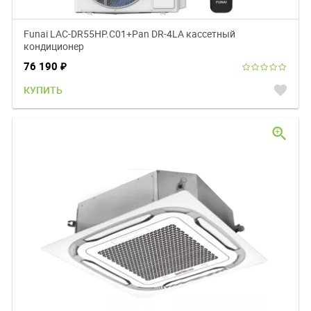
Funai LAC-DR55HP.C01+Pan DR-4LA кассетный
кондиционер
76 190
₽
favorite
КУПИТЬ
zoom_in