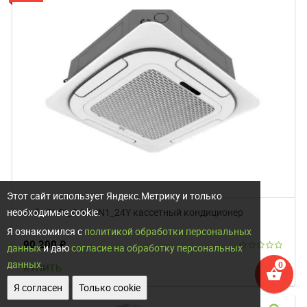
Этот сайт использует Яндекс.Метрику и только
необходимые cookie.
Ballu BLCI_C-18HN1_24Y кассетный кондиционер
Я ознакомился с
политикой обработки персональных
90 200
₽
данных
и даю
согласие на обработку персональных
данных.
favorite
КУПИТЬ
shopping_basket
Я согласен
Только cookie