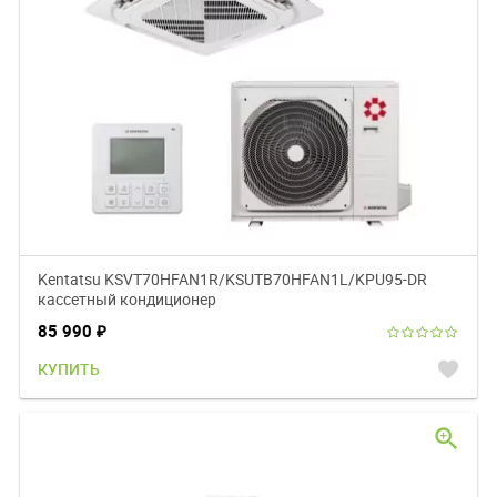
Kentatsu KSVT70HFAN1R/KSUTB70HFAN1L/KPU95-DR
кассетный кондиционер
85 990
₽
favorite
КУПИТЬ
zoom_in