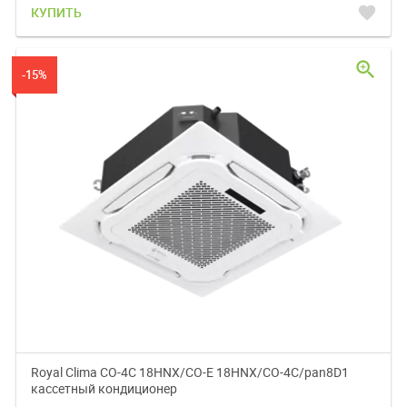
favorite
КУПИТЬ
zoom_in
-15%
Royal Clima CO-4C 18HNX/CO-E 18HNX/CO-4C/pan8D1
кассетный кондиционер