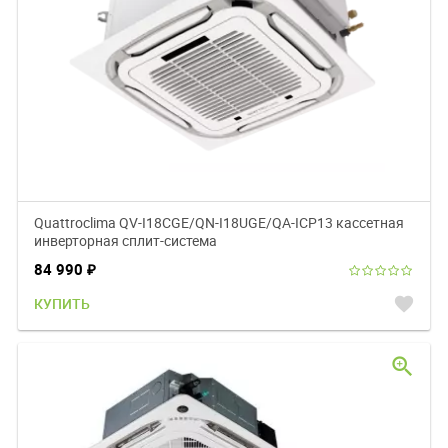
Quattroclima QV-I18CGE/QN-I18UGE/QA-ICP13 кассетная
инверторная сплит-система
84 990
₽
favorite
КУПИТЬ
zoom_in