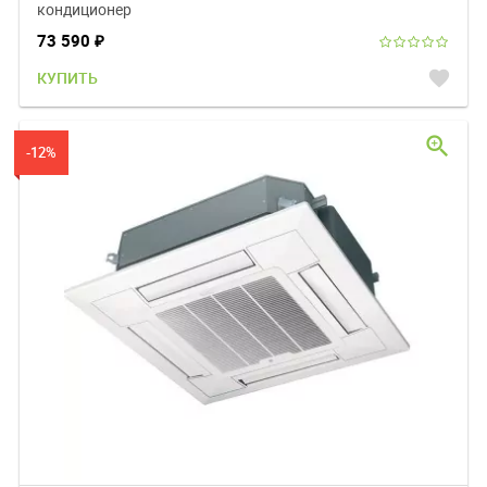
кондиционер
73 590
₽
favorite
КУПИТЬ
zoom_in
-12%