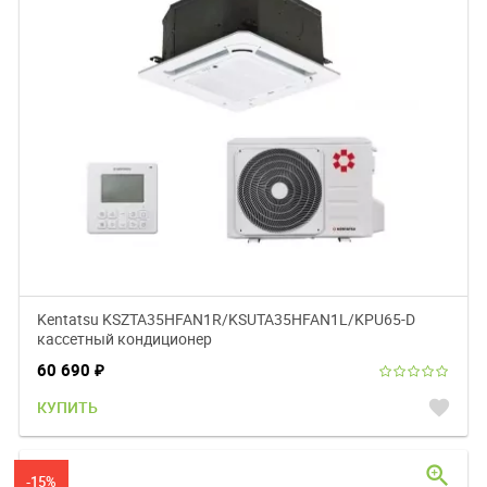
Kentatsu KSZTA35HFAN1R/KSUTA35HFAN1L/KPU65-D
кассетный кондиционер
60 690
₽
favorite
КУПИТЬ
zoom_in
-15%