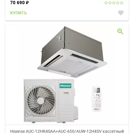
70 690
₽
favorite
КУПИТЬ
zoom_in
Hisense AUC-12HR4SAA+AUC-650/AUW-12H4SV кассетный