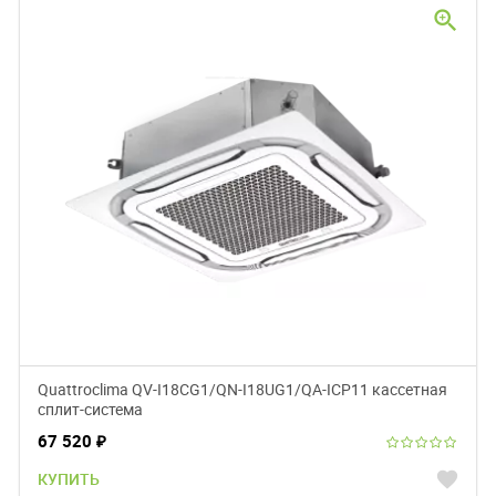
zoom_in
Quattroclima QV-I18CG1/QN-I18UG1/QA-ICP11 кассетная
сплит-система
67 520
₽
favorite
КУПИТЬ