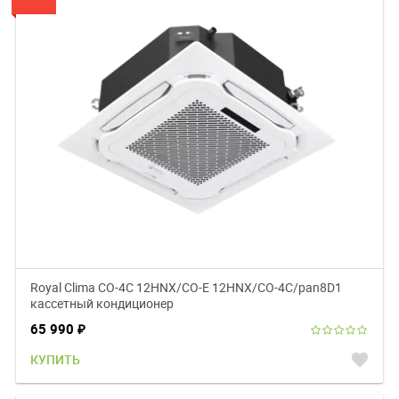
Royal Clima CO-4C 12HNX/CO-E 12HNX/CO-4C/pan8D1
кассетный кондиционер
65 990
₽
favorite
КУПИТЬ