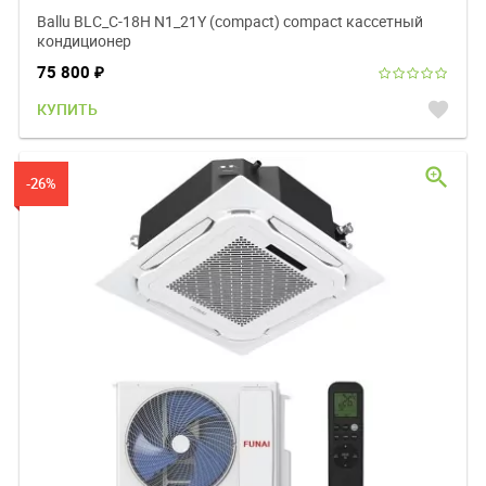
Ballu BLC_C-18H N1_21Y (compact) compact кассетный
кондиционер
75 800
₽
favorite
КУПИТЬ
zoom_in
-26%