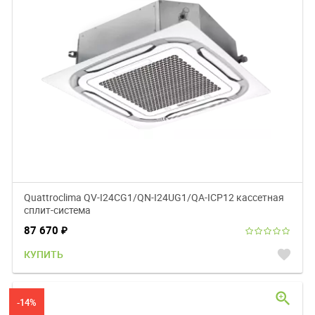
Quattroclima QV-I24CG1/QN-I24UG1/QA-ICP12 кассетная
сплит-система
87 670
₽
favorite
КУПИТЬ
zoom_in
-14%