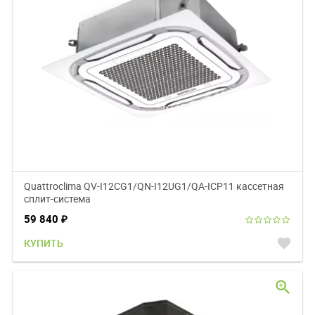
Quattroclima QV-I12CG1/QN-I12UG1/QA-ICP11 кассетная
сплит-система
59 840
₽
favorite
КУПИТЬ
zoom_in