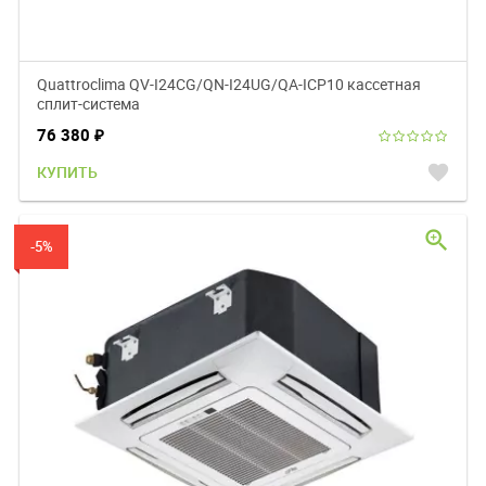
Quattroclima QV-I24CG/QN-I24UG/QA-ICP10 кассетная
сплит-система
76 380
₽
favorite
КУПИТЬ
zoom_in
-5%