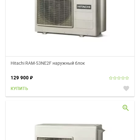
Hitachi RAM-53NE2F наружный блок
129 900
₽
favorite
КУПИТЬ
zoom_in