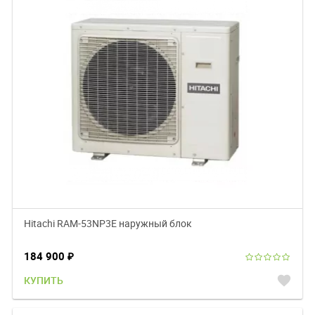
Hitachi RAM-53NP3E наружный блок
184 900
₽
favorite
КУПИТЬ