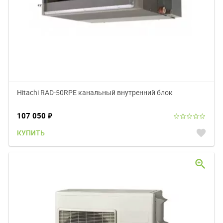
Hitachi RAD-50RPE канальный внутренний блок
107 050
₽
favorite
КУПИТЬ
zoom_in