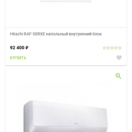
Hitachi RAF-50RXE напольный внутренний блок
92 400
₽
favorite
КУПИТЬ
zoom_in