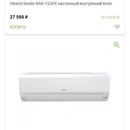
Hitachi Sendo RAK-15QPE настенный внутренний блок
27 500
₽
favorite
КУПИТЬ
zoom_in