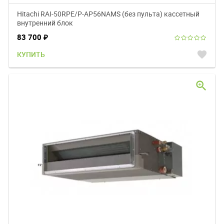
Hitachi RAI-50RPE/P-AP56NAMS (без пульта) кассетный
внутренний блок
83 700
₽
favorite
КУПИТЬ
zoom_in