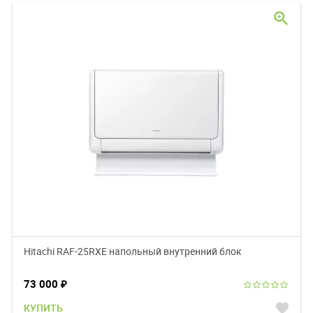
zoom_in
Hitachi RAF-25RXE напольный внутренний блок
73 000
₽
favorite
КУПИТЬ