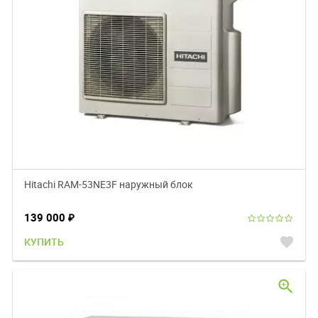
Hitachi RAM-53NE3F наружный блок
139 000
₽
favorite
КУПИТЬ
zoom_in