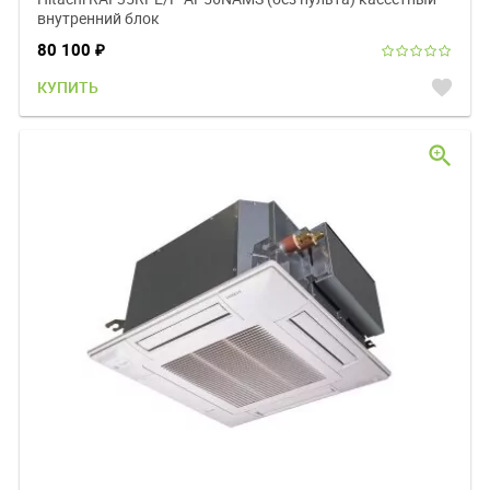
внутренний блок
80 100
₽
favorite
КУПИТЬ
zoom_in