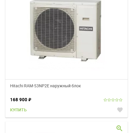
Hitachi RAM-53NP2E наружный блок
168 900
₽
favorite
КУПИТЬ
zoom_in