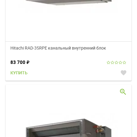
Hitachi RAD-35RPE канальный внутренний блок
83 700
₽
favorite
КУПИТЬ
zoom_in