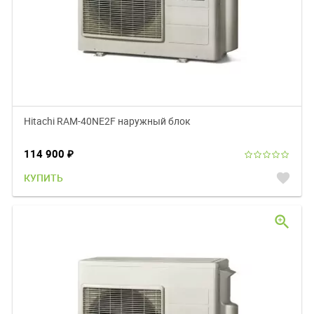
Hitachi RAM-40NE2F наружный блок
114 900
₽
favorite
КУПИТЬ
zoom_in