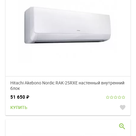
Hitachi Akebono Nordic RAK-25RXE настенный внутренний
блок
51 650
₽
favorite
КУПИТЬ
zoom_in