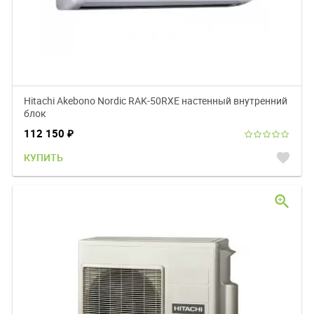
Hitachi Akebono Nordic RAK-50RXE настенный внутренний
блок
112 150
₽
favorite
КУПИТЬ
zoom_in