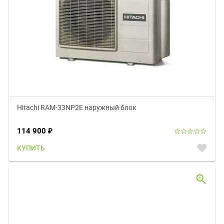
Hitachi RAM-33NP2E наружный блок
114 900
₽
favorite
КУПИТЬ
zoom_in