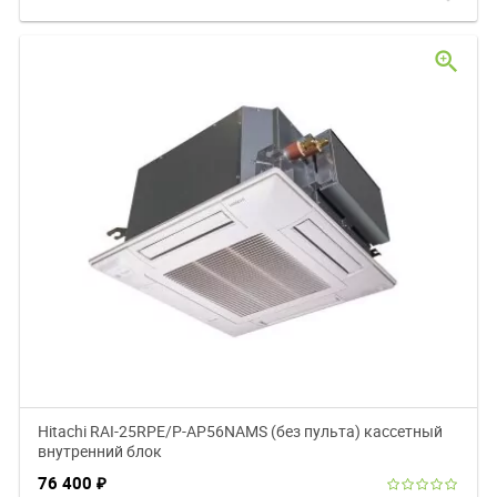
zoom_in
Hitachi RAI-25RPE/P-AP56NAMS (без пульта) кассетный
внутренний блок
76 400
₽