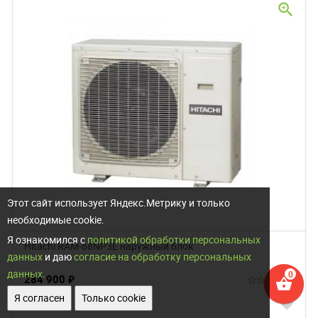
zoom_in
Этот сайт использует Яндекс.Метрику и только
необходимые cookie.
Я ознакомился с
политикой обработки персональных
Hitachi RAM-68NP3E наружный блок
данных
и даю
согласие на обработку персональных
данных.
284 900
₽
shopping_basket
Я согласен
Только cookie
favorite
КУПИТЬ