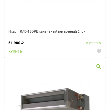
Hitachi RAD-18QPE канальный внутренний блок
51 900
₽
favorite
КУПИТЬ
zoom_in