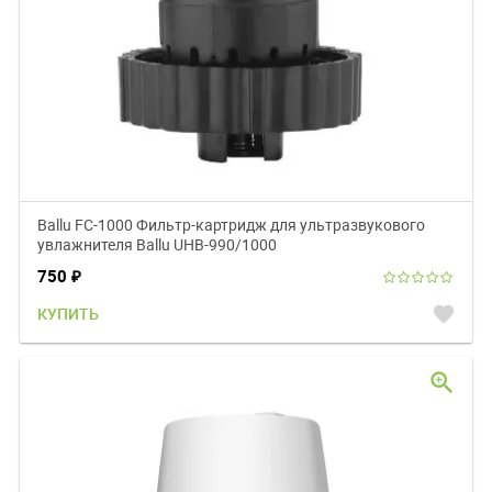
Ballu FC-1000 Фильтр-картридж для ультразвукового
увлажнителя Ballu UHB-990/1000
750
₽
favorite
КУПИТЬ
zoom_in