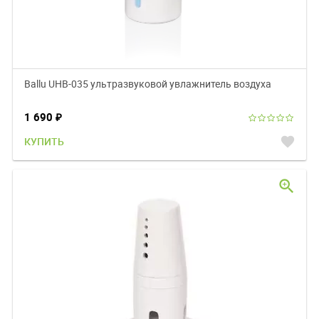
Ballu UHB-035 ультразвуковой увлажнитель воздуха
1 690
₽
favorite
КУПИТЬ
zoom_in