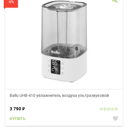
zoom_in
-6%
Ballu UHB-410 увлажнитель воздуха ультразвуковой
3 790
₽
favorite
КУПИТЬ