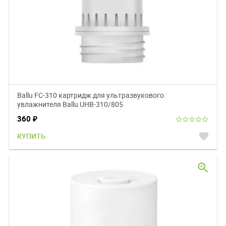
Ballu FC-310 картридж для ультразвукового
увлажнителя Ballu UHB-310/805
360
₽
favorite
КУПИТЬ
zoom_in