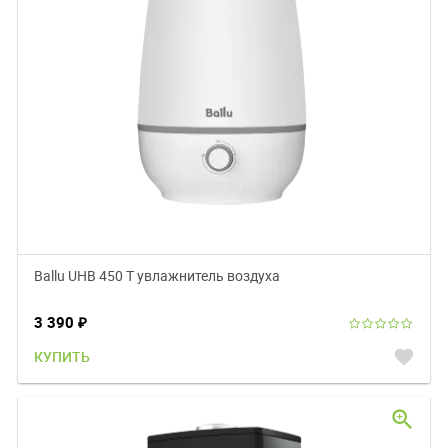
Ballu UHB 450 T увлажнитель воздуха
3 390
₽
favorite
КУПИТЬ
zoom_in