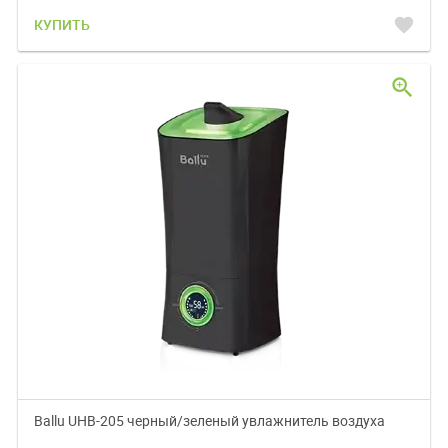
favorite
КУПИТЬ
zoom_in
Ballu UHB-205 черный/зеленый увлажнитель воздуха