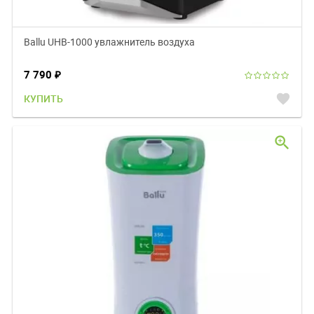
Ballu UHB-1000 увлажнитель воздуха
7 790
₽
favorite
КУПИТЬ
zoom_in