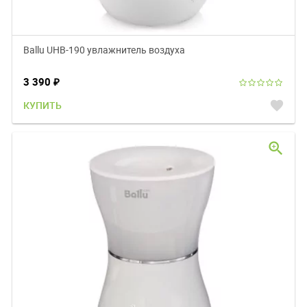
Ballu UHB-190 увлажнитель воздуха
3 390
₽
favorite
КУПИТЬ
zoom_in