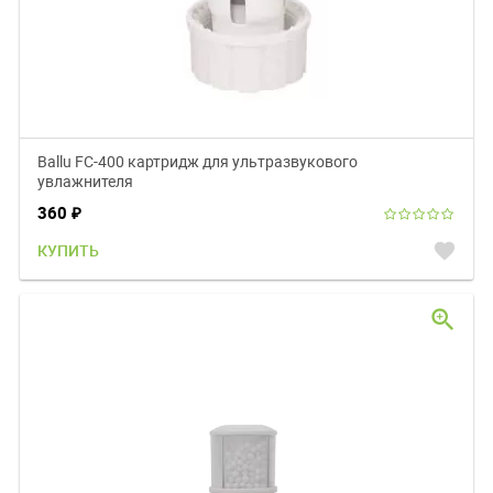
Ballu FC-400 картридж для ультразвукового
увлажнителя
360
₽
favorite
КУПИТЬ
zoom_in