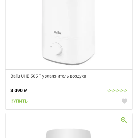
Ballu UHB 505 T увлажнитель воздуха
3 090
₽
favorite
КУПИТЬ
zoom_in