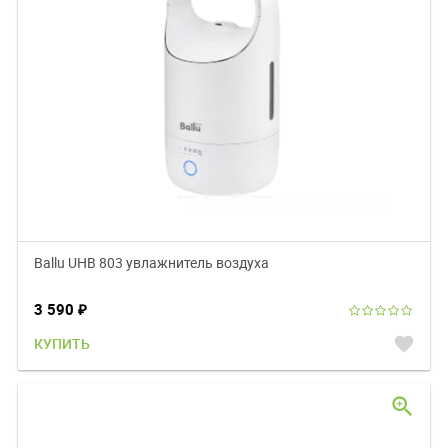
Ballu UHB 803 увлажнитель воздуха
3 590
₽
favorite
КУПИТЬ
zoom_in