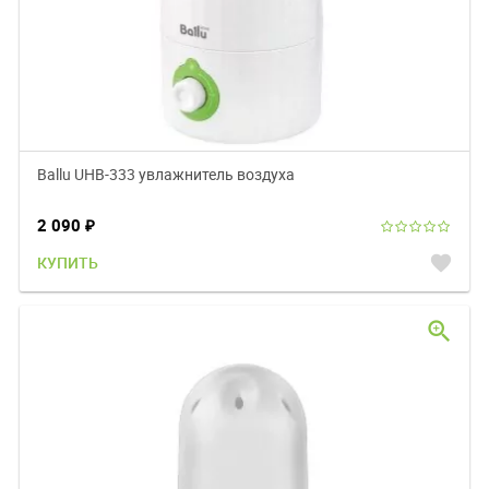
Ballu UHB-333 увлажнитель воздуха
2 090
₽
favorite
КУПИТЬ
zoom_in