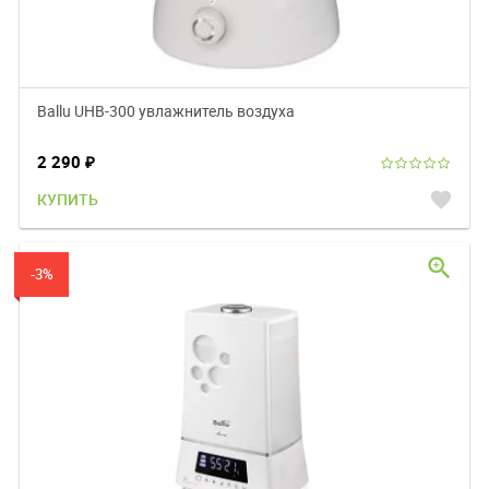
Ballu UHB-300 увлажнитель воздуха
2 290
₽
favorite
КУПИТЬ
zoom_in
-3%