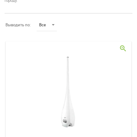
городу.
Выводить по:
Все
zoom_in