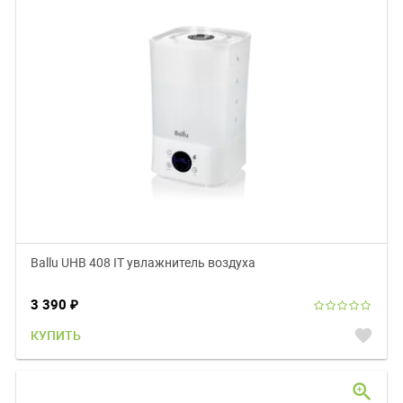
Ballu UHB 408 IT увлажнитель воздуха
3 390
₽
favorite
КУПИТЬ
zoom_in