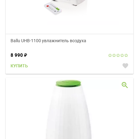
Ballu UHB-1100 увлажнитель воздуха
8 990
₽
favorite
КУПИТЬ
zoom_in