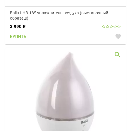
Ballu UHB-185 увлажнитель воздуха (выставочный
образец!)
3 990
₽
favorite
КУПИТЬ
zoom_in