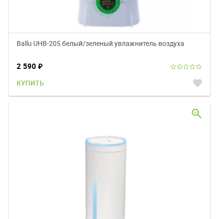
Ballu UHB-205 белый/зеленый увлажнитель воздуха
2 590
₽
favorite
КУПИТЬ
zoom_in