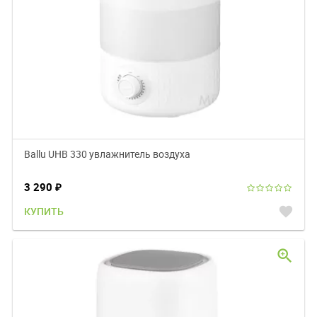
Ballu UHB 330 увлажнитель воздуха
3 290
₽
favorite
КУПИТЬ
zoom_in