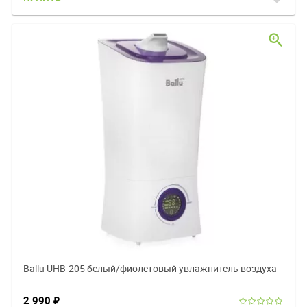
zoom_in
Ballu UHB-205 белый/фиолетовый увлажнитель воздуха
2 990
₽