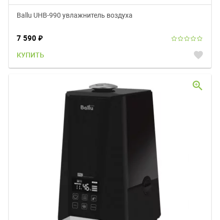
Ballu UHB-990 увлажнитель воздуха
7 590
₽
favorite
КУПИТЬ
zoom_in