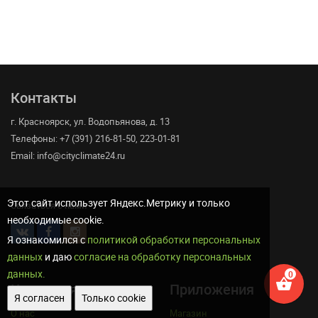
Контакты
г. Красноярск, ул. Водопьянова, д. 13
Телефоны: +7 (391) 216-81-50, 223-01-81
Email: info@cityclimate24.ru
Этот сайт использует Яндекс.Метрику и только
Связаться с нами
необходимые cookie.
Я ознакомился с
политикой обработки персональных
данных
и даю
согласие на обработку персональных
данных.
shopping_basket
Компания
Приложения
Я согласен
Только cookie
О нас
Магазин