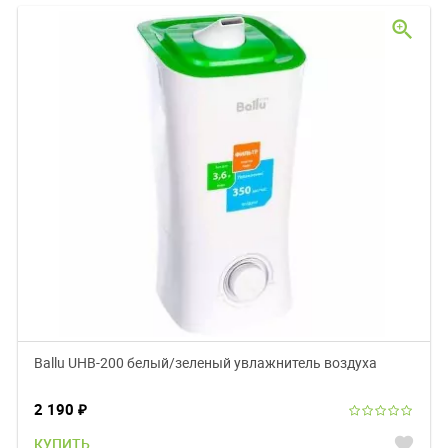
zoom_in
Ballu UHB-200 белый/зеленый увлажнитель воздуха
2 190
₽
favorite
КУПИТЬ