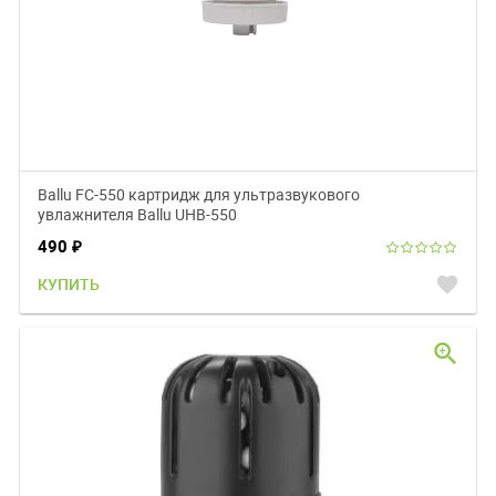
Ballu FC-550 картридж для ультразвукового
увлажнителя Ballu UHB-550
490
₽
favorite
КУПИТЬ
zoom_in