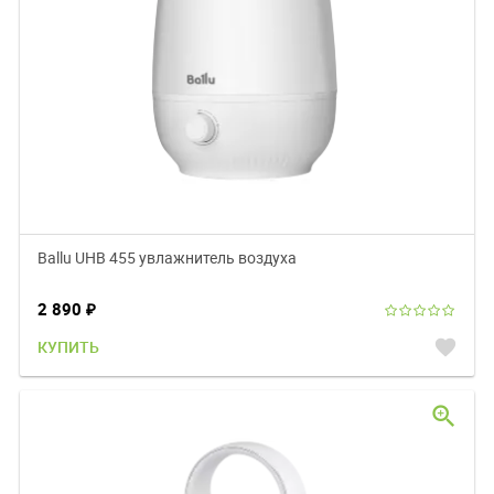
Ballu UHB 455 увлажнитель воздуха
2 890
₽
favorite
КУПИТЬ
zoom_in