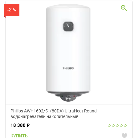
zoom_in
-21%
Philips AWH1602/51(80DA) UltraHeat Round
водонагреватель накопительный
18 380
₽
favorite
КУПИТЬ