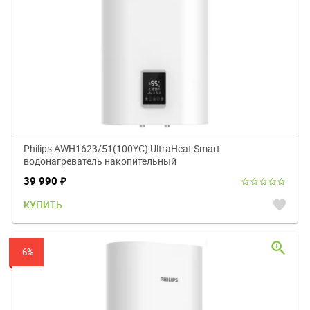
Philips AWH1623/51(100YC) UltraHeat Smart
водонагреватель накопительный
39 990
₽
favorite
КУПИТЬ
zoom_in
-6%