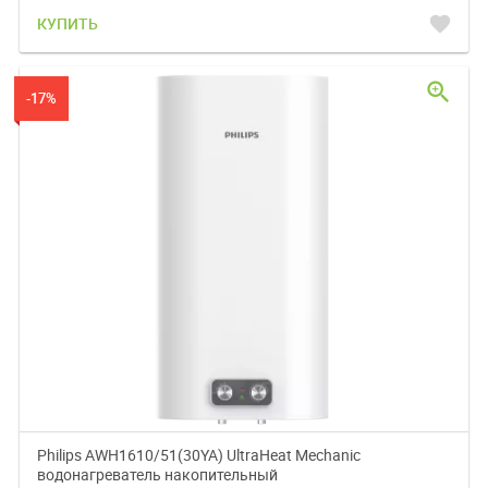
favorite
КУПИТЬ
zoom_in
-17%
Philips AWH1610/51(30YA) UltraHeat Mechanic
водонагреватель накопительный