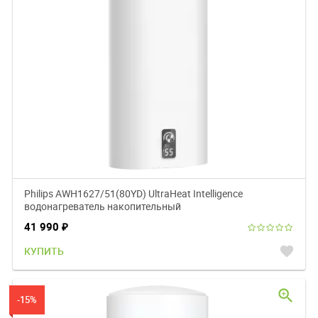
Philips AWH1627/51(80YD) UltraHeat Intelligence
водонагреватель накопительный
41 990
₽
favorite
КУПИТЬ
zoom_in
-15%