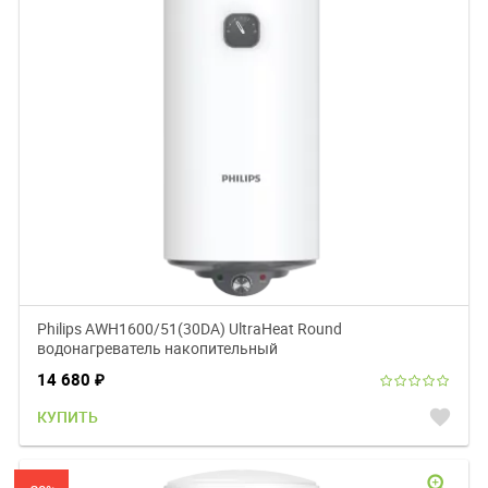
Philips AWH1600/51(30DA) UltraHeat Round
водонагреватель накопительный
14 680
₽
favorite
КУПИТЬ
zoom_in