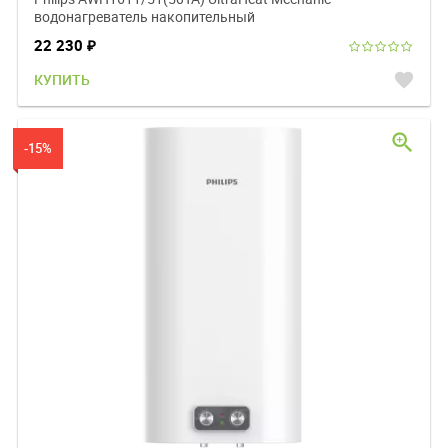
водонагреватель накопительный
22 230
₽
favorite
КУПИТЬ
zoom_in
-15%