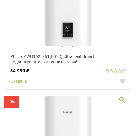
Philips AWH1622/51(80YC) UltraHeat Smart
водонагреватель накопительный
34 990
₽
favorite
КУПИТЬ
zoom_in
-3%