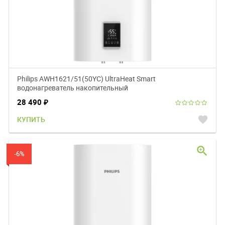
Philips AWH1621/51(50YC) UltraHeat Smart
водонагреватель накопительный
28 490
₽
favorite
КУПИТЬ
zoom_in
-6%