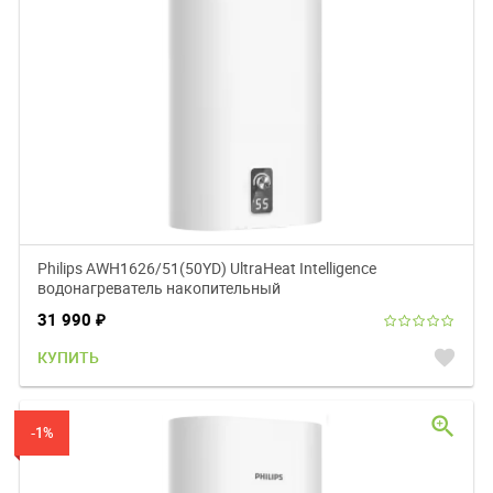
Philips AWH1626/51(50YD) UltraHeat Intelligence
водонагреватель накопительный
31 990
₽
favorite
КУПИТЬ
zoom_in
-1%