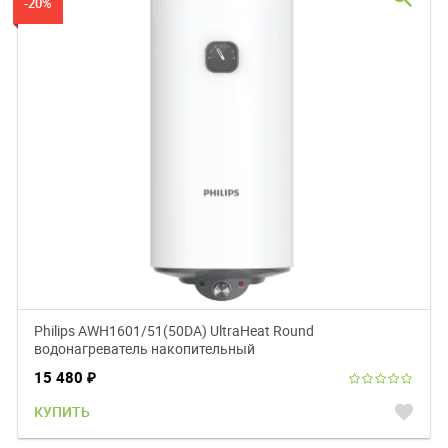
-20%
Philips AWH1601/51(50DA) UltraHeat Round
водонагреватель накопительный
15 480
₽
favorite
КУПИТЬ