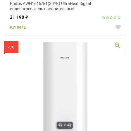
Philips AWH1615/51(30YB) UltraHeat Digital
водонагреватель накопительный
21 190
₽
favorite
КУПИТЬ
zoom_in
-9%