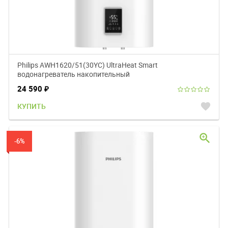
Philips AWH1620/51(30YC) UltraHeat Smart
водонагреватель накопительный
24 590
₽
favorite
КУПИТЬ
zoom_in
-6%