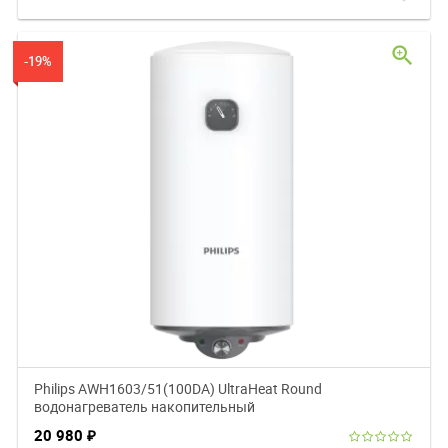
zoom_in
-19%
Philips AWH1603/51(100DA) UltraHeat Round
водонагреватель накопительный
20 980
₽