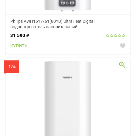
Philips AWH1617/51(80YB) UltraHeat Digital
водонагреватель накопительный
31 590
₽
favorite
КУПИТЬ
zoom_in
-12%