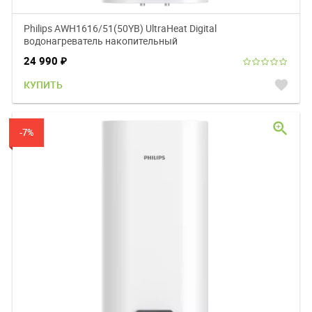
Philips AWH1616/51(50YB) UltraHeat Digital
водонагреватель накопительный
24 990
₽
favorite
КУПИТЬ
zoom_in
-7%