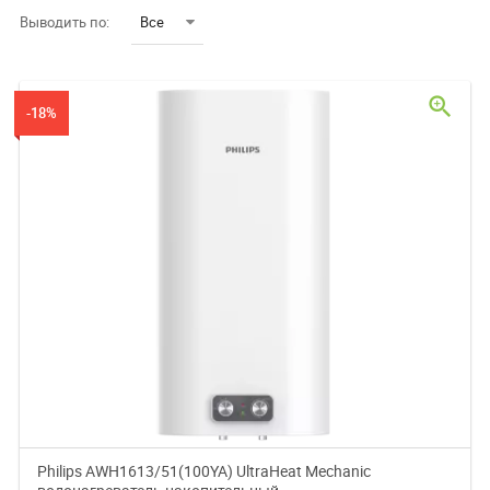
Выводить по:
Все
zoom_in
-18%
Philips AWH1613/51(100YA) UltraHeat Mechanic