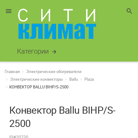
menu
search
Категории
arrow_forward
Главная
Электрические обогреватели
Электрические конвекторы
Ballu
Plaza
КОНВЕКТОР BALLU BIHP/S-2500
Конвектор Ballu BIHP/S-
2500
ID#20720