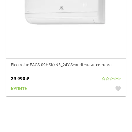
Electrolux EACS-09HSK/N3_24Y Scandi сплит-система
29 990
₽
favorite
КУПИТЬ