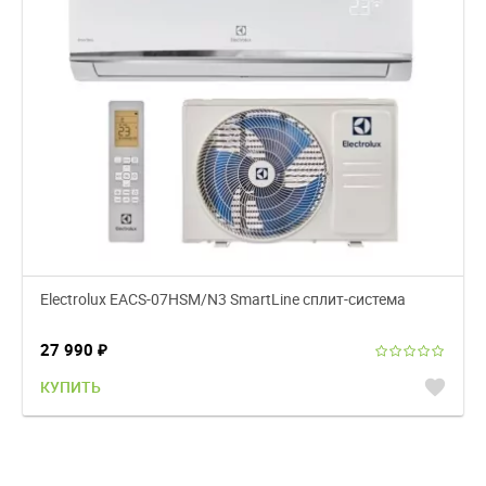
Electrolux EACS-07HSM/N3 SmartLine сплит-система
27 990
₽
favorite
КУПИТЬ