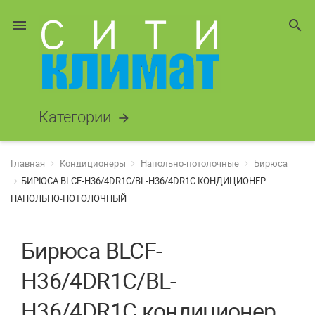
menu
search
Категории
arrow_forward
Главная
Кондиционеры
Напольно-потолочные
Бирюса
БИРЮСА BLCF-H36/4DR1C/BL-H36/4DR1C КОНДИЦИОНЕР
НАПОЛЬНО-ПОТОЛОЧНЫЙ
Бирюса BLCF-
H36/4DR1C/BL-
H36/4DR1C кондиционер