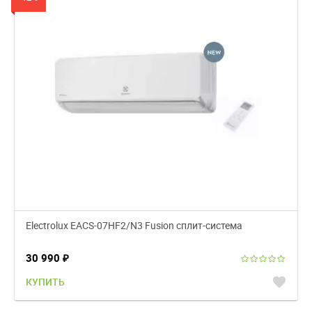
Electrolux EACS-07HF2/N3 Fusion сплит-система
30 990
₽
favorite
КУПИТЬ