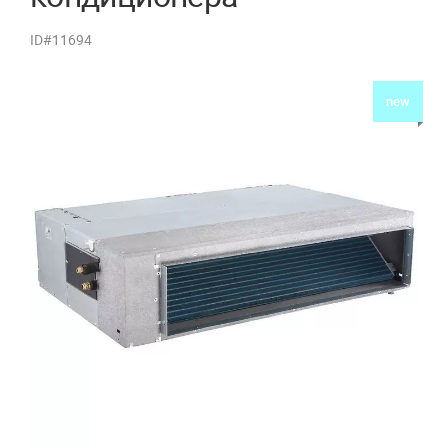
ID#11694
new