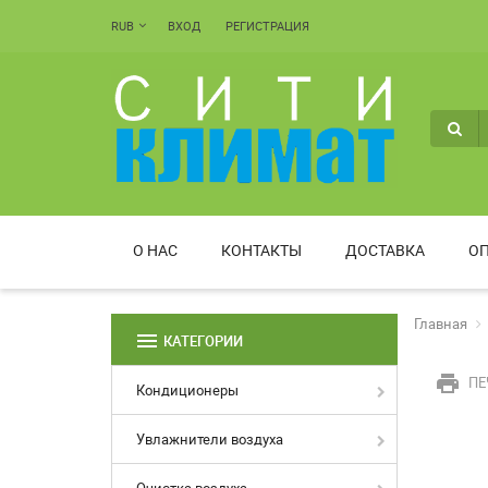
RUB
ВХОД
РЕГИСТРАЦИЯ
О НАС
КОНТАКТЫ
ДОСТАВКА
ОП
Главная
menu
КАТЕГОРИИ
print
ПЕ
Кондиционеры
Увлажнители воздуха
Очистка воздуха