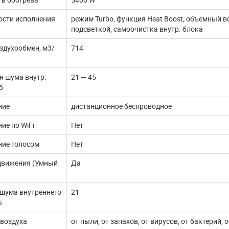
ости исполнения
режим Turbo, функция Heat Boost, объемный во
подсветкой, самоочистка внутр. блока
здухообмен, м3/
714
н шума внутр.
21 — 45
б
ние
дистанционное беспроводное
ие по WiFi
Нет
ние голосом
Нет
движения (Умный
Да
 шума внутреннего
21
Б
 воздуха
от пыли, от запахов, от вирусов, от бактерий, 