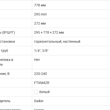
778 мм
295 mm
272 мм
ы (В*Ш*Г)
295 × 778 × 272 мм
установки
горизонтальный, настенный
 труб
1/4", 3/8"
репежа в
Нет
те
ние, В
220-240
FTXM42R
белый
дитель
Daikin
производства
Чехия