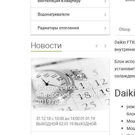
Вентиляция в квартиру
Водонагреватели
Радиаторы отопления
Обзор
Daikin FT
Новости
внутренне
Блок испо
установит
охлаждени
График работы на
Время
Daik
январские праздники
магаз
2019 года
27.12.
режи
бло
31.12.18 с 10:00 до 14:00 01.01.19
27.12.201
Мощ
ВЫХОДНОЙ 02.01.19 ВЫХОДНОЙ
работает с
Мощ
03.01.19 с 1...
за полез...