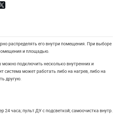
ерно распределять его внутри помещения. При выборе
 помещения и площадью.
ку можно подключить несколько внутренних и
ит система может работать либо на нагрев, либо на
ть другую.
Что такое конвектор и
какие они бывают
р 24 часа; пульт ДУ с подсветкой; самоочистка внутр.
Конвектор - лучший прибор
отопления В прошлой статье "Обзор
лучших моделей для обог...