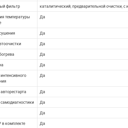
ый фильтр
каталитический, предварительной очистки, с 
ия температуры
Да
е
сушения
Да
втоочистки
Да
богрева
Да
на
Да
 интенсивного
Да
ния
 авторестарта
Да
 самодиагностики
Да
Да
 в комплекте
Да