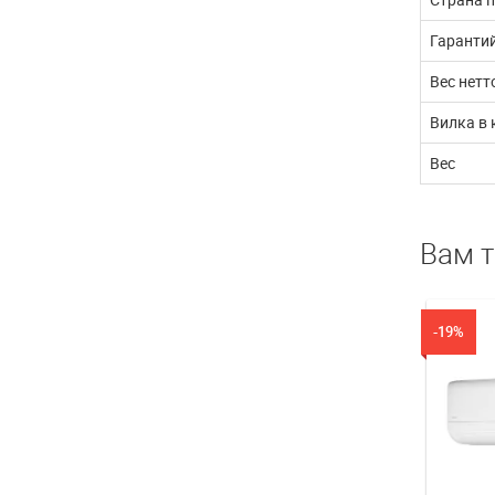
Гаранти
Вес нетт
Вилка в 
Вес
Вам 
-19%