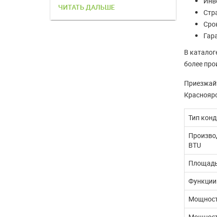
Инв
ЧИТАТЬ ДАЛЬШЕ
ЧИТАТЬ 
Стр
Срок
Гар
В каталог
более про
Приезжайт
Красноярс
Тип кон
Производ
BTU
Площадь
Функции
Мощност
Мощност