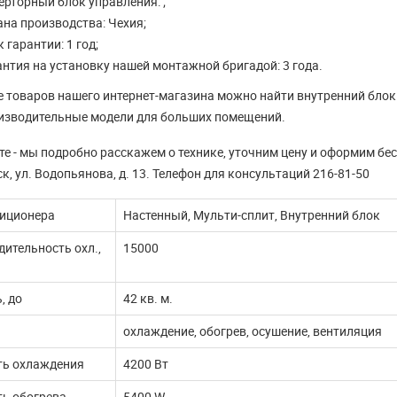
ерторный блок управления: ;
ДАЛЬШЕ
ЧИТАТЬ ДАЛЬШЕ
ана производства: Чехия;
 гарантии: 1 год;
антия на установку нашей монтажной бригадой: 3 года.
е товаров нашего интернет-магазина можно найти внутренний блок
изводительные модели для больших помещений.
е - мы подробно расскажем о технике, уточним цену и оформим бес
к, ул. Водопьянова, д. 13. Телефон для консультаций 216-81-50
диционера
Настенный, Мульти-сплит, Внутренний блок
ительность охл.,
15000
, до
42 кв. м.
охлаждение, обогрев, осушение, вентиляция
ь охлаждения
4200 Вт
ь обогрева
5400 W