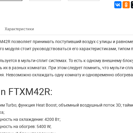
Характеристики
XM42R позволяет принимать поступивший воздух с улицы и равном
го модуля стоит руководствоваться его характеристиками, типом
льзуется в мульти-сплит системах. То есть к одному внешнему бло
ь их в разных комнатах. При этом следует помнить, что мульти-спл
я. Невозможно охлаждать одну комнату и одновременно обогрева
Конвектор -
 работы
электрический
in FTXM42R:
ина СитиКлимат
обогреватель для
2018 года.
дома
м Turbo; функция Heat Boost; объемный воздушный поток 3D; тайме
ка;
8 магазин СитиКлимат
Электрический конвектор: как
ность на охлаждение: 4200 Вт;
 09:00 до 17:30. Ждем Вас
выбрать хороший и недорогой В
ность на обогрев: 5400 W;
нашем городе Красноярске ...