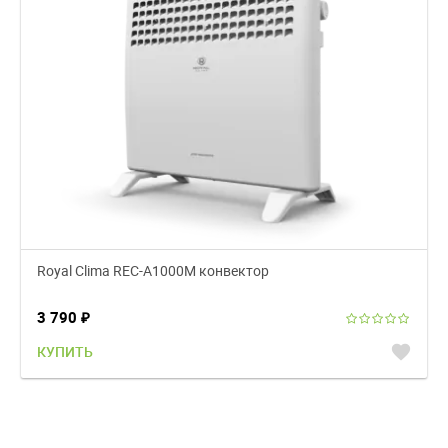
Royal Clima REC-A1000M конвектор
3 790
₽
favorite
КУПИТЬ