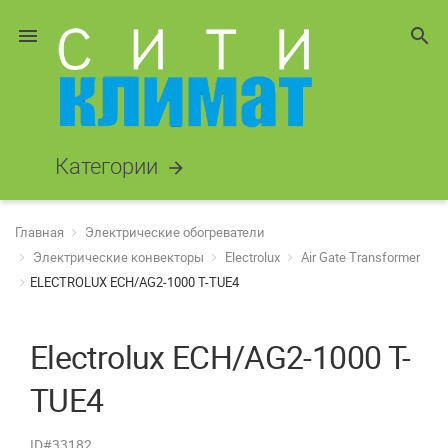
menu
search
Категории
arrow_forward
Главная
Электрические обогреватели
Электрические конвекторы
Electrolux
Air Gate Transformer
ELECTROLUX ECH/AG2-1000 T-TUE4
Electrolux ECH/AG2-1000 T-
TUE4
ID#33182