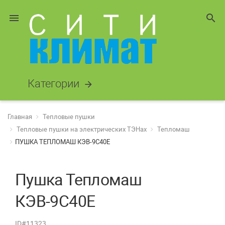
menu
search
Категории
arrow_forward
Главная
Тепловые пушки
Тепловые пушки на электрических ТЭНах
Тепломаш
ПУШКА ТЕПЛОМАШ КЭВ-9С40Е
Пушка Тепломаш
КЭВ-9С40Е
ID#11323