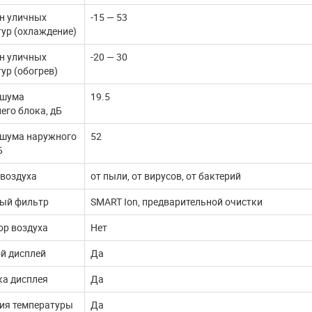
н уличных
-15 — 53
ур (охлаждение)
н уличных
-20 — 30
ур (обогрев)
 шума
19.5
его блока, дБ
 шума наружного
52
Б
 воздуха
от пыли, от вирусов, от бактерий
ый фильтр
SMART Ion, предварительной очистки
ор воздуха
Нет
й дисплей
Да
ка дисплея
Да
ия температуры
Да