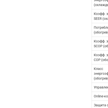
(охлажд
Коэфф. 
SEER (ох
Потребл
(обогрев
Коэфф. 
SCOP (об
Коэфф. 
COP (обо
Класс
энергоэ
(обогрев
Управле
Online-к
Защита 