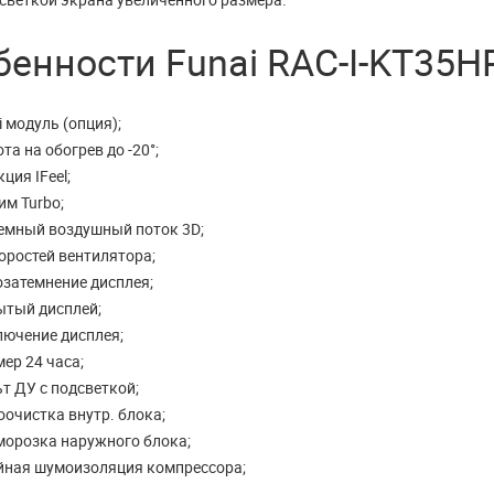
ДАЛЬШЕ
ЧИТАТЬ ДАЛЬШЕ
енности Funai RAC-I-KT35HP
i модуль (опция);
та на обогрев до -20°;
ция IFeel;
им Turbo;
емный воздушный поток 3D;
оростей вентилятора;
озатемнение дисплея;
ытый дисплей;
лючение дисплея;
ер 24 часа;
т ДУ с подсветкой;
очистка внутр. блока;
морозка наружного блока;
йная шумоизоляция компрессора;