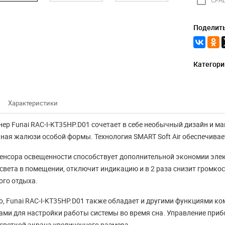
check_box_outline_blank
СРА
Поделить
Категори
Характеристики
ер Funai RAC-I-KT35HP.D01 сочетает в себе необычный дизайн и м
Конвектор -
ная жалюзи особой формы. Технология SMART Soft Air обеспечива
 работы
электрический
ина СитиКлимат
обогреватель для
енсора освещенности способствует дополнительной экономии элек
2018 года.
дома
света в помещении, отключит индикацию и в 2 раза снизит громкос
го отдыха.
8 магазин СитиКлимат
Электрический конвектор: как
о, Funai RAC-I-KT35HP.D01 также обладает и другими функциями ком
 09:00 до 17:30. Ждем Вас
выбрать хороший и недорогой В
ми для настройки работы системы во время сна. Управление при
нашем городе Красноярске ...
светкой экрана увеличенного размера.