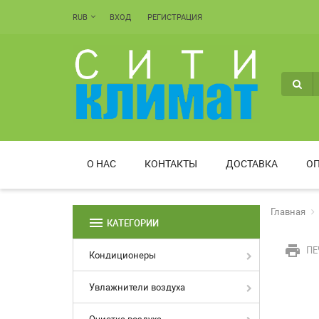
RUB
ВХОД
РЕГИСТРАЦИЯ
О НАС
КОНТАКТЫ
ДОСТАВКА
ОП
Главная
menu
КАТЕГОРИИ
print
ПЕ
Кондиционеры
Увлажнители воздуха
Очистка воздуха