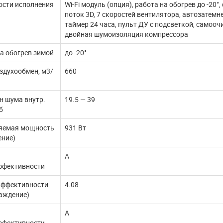
ости исполнения
Wi-Fi модуль (опция), работа на обогрев до -20
поток 3D, 7 скоростей вентилятора, автозатемн
таймер 24 часа, пульт ДУ с подсветкой, самооч
двойная шумоизоляция компрессора
а обогрев зимой
до -20°
здухообмен, м3/
660
н шума внутр.
19.5 — 39
б
яемая мощность
931 Вт
ение)
A
ффективности
эффективности
4.08
аждение)
А
ффективности