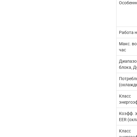
Особенн
Работа н
Макс. во
час
Диапазо
блока, Д
Потребл
(охлажд
Класс
энергоэ
Коэфф. 
EER (охл
Класс
энергоэ