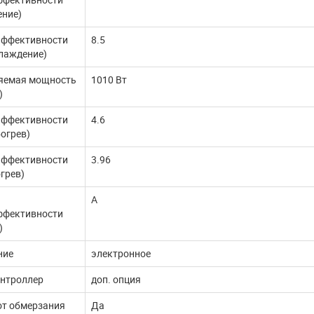
ение)
эффективности
8.5
лаждение)
яемая мощность
1010 Вт
)
эффективности
4.6
огрев)
эффективности
3.96
грев)
A
ффективности
)
ние
электронное
онтроллер
доп. опция
от обмерзания
Да