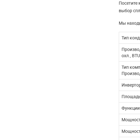
Посетите 
выбор спл
Мы находи
Тип кон
Произво
охл., BTU
Тип комп
Произво
Инверто
Площадь
Функции
Мощност
Мощност