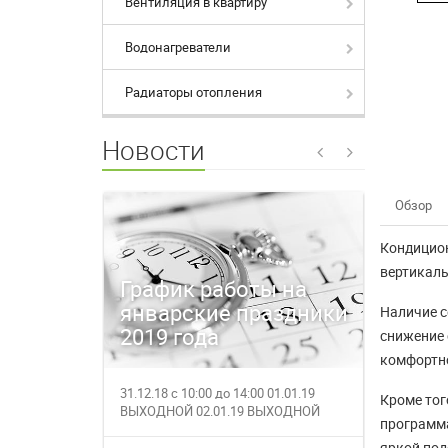
Вентиляция в квартиру
Водонагреватели
Радиаторы отопления
Новости
Обзор
Кондицион
вертикаль
График работы на
Время
январские праздники
магаз
Наличие с
2019 года
27.12.
снижение 
комфортно
31.12.18 с 10:00 до 14:00 01.01.19
27.12.201
Кроме тог
ВЫХОДНОЙ 02.01.19 ВЫХОДНОЙ
работает с
программа
03.01.19 с 1...
за полез...
яркой под