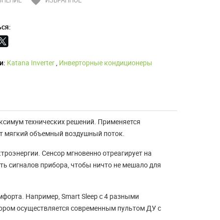
favorite
ВНЕНИЕ
ИЗБРАННОЕ
ся:
и:
Katana Inverter
,
Инверторные кондиционеры
аксимум технических решений. Применяется
ет мягкий объемный воздушный поток.
Что такое конвектор и
троэнергии. Сенсор мгновенно отреагирует на
какие они бывают
ть сигналов прибора, чтобы ничто не мешало для
Конвектор - лучший прибор
форта. Например, Smart Sleep с 4 разными
отопления В прошлой статье "Обзор
бором осуществляется современным пультом ДУ с
лучших моделей для обог...