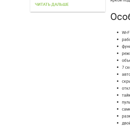
ЧИТАТЬ ДАЛЬШЕ
ЧИТАТЬ 
Особ
Wi-F
рабо
функ
реж
объ
7 ск
авт
скр
отк
тайм
пуль
само
раз
дво