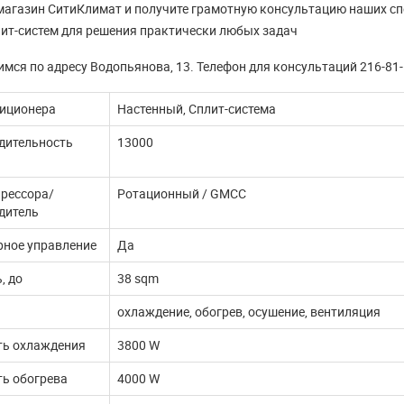
магазин СитиКлимат и получите грамотную консультацию наших с
ит-систем для решения практически любых задач
мся по адресу Водопьянова, 13. Телефон для консультаций 216-81
диционера
Настенный, Сплит-система
дительность
13000
рессора/
Ротационный / GMCC
дитель
рное управление
Да
, до
38 sqm
охлаждение, обогрев, осушение, вентиляция
ь охлаждения
3800 W
ь обогрева
4000 W