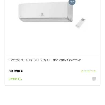
Electrolux EACS-07HF2/N3 Fusion сплит-система
30 990
₽
favorite
КУПИТЬ