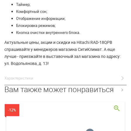
Таймер;
Комфортный сон;
Отображение информации;
Блокировка режимов;
Кнопка очистки внутреннего блока.
Актуальные цены, акции и скидки на Hitachi RAD-18QPB
спрашивайте у менеджеров магазина СитиКлимат. А еще
лучше - приезжайте в выставочный зал магазина по адресу:
ул. Водопьянова, д. 13!
Характеристики
Вам также может понравиться
zoom_in
-12%