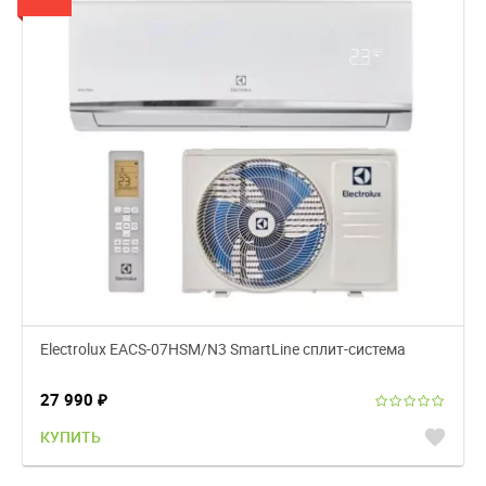
Electrolux EACS-07HSM/N3 SmartLine сплит-система
27 990
₽
favorite
КУПИТЬ