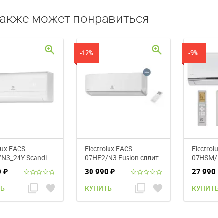
также может понравиться
zoom_in
zoom_in
-12%
-9%
lux EACS-
Electrolux EACS-
Electrol
N3_24Y Scandi
07HF2/N3 Fusion сплит-
07HSM/N
система
система
сплит-с
0
30 990
27 990
₽
₽
filter_none
favorite
filter_none
favorite
ТЬ
КУПИТЬ
КУПИТ