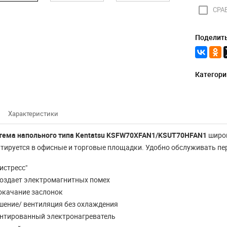
check_box_outline_blank
СРА
Поделить
Категори
Характеристики
Конвектор -
стема напольного типа Kentatsu KSFW70XFAN1/KSUT70HFAN1
широк
 работы
электрический
тируется в офисные и торговые площадки. Удобно обслуживать пе
ина СитиКлимат
обогреватель для
истресс"
2018 года.
дома
создает электромагнитных помех
окачание заслонок
8 магазин СитиКлимат
Электрический конвектор: как
шение/ вентиляция без охлаждения
 09:00 до 17:30. Ждем Вас
выбрать хороший и недорогой В
нтированный электронагреватель
нашем городе Красноярске ...