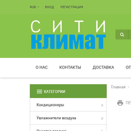
RUB
ВХОД
РЕГИСТРАЦИЯ
О НАС
КОНТАКТЫ
ДОСТАВКА
ОП
Главная
menu
КАТЕГОРИИ
print
ПЕ
Кондиционеры
Увлажнители воздуха
Очистка воздуха