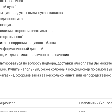
ооттайка инея
ДАЛЬШЕ
ЧИТАТЬ ДАЛЬШЕ
лый пуск"
трует воздух от пыли, пуха и запахов
одиагностика
озащита
авления скоростью вентилятора
мфортный сон"
ита от коррозии наружного блока
информационный дисплей
ходит для комнат различного назначения
ьтироваться по вопросу подбора, доставки или оплаты Вы можете п
ции. Купить напольный, он же колонный кондиционер по самой вы
магазине, оформив заказ за несколько минут, или непосредственно 
диционера
Напольный (консо