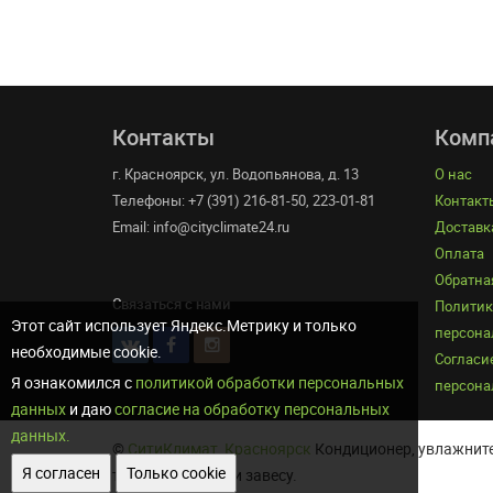
Контакты
Комп
г. Красноярск, ул. Водопьянова, д. 13
О нас
Телефоны: +7 (391) 216-81-50, 223-01-81
Контакт
Email: info@cityclimate24.ru
Доставк
Оплата
Обратна
Связаться с нами
Политик
Этот сайт использует Яндекс.Метрику и только
персона
необходимые cookie.
Согласие
Я ознакомился с
политикой обработки персональных
персона
данных
и даю
согласие на обработку персональных
данных.
©
СитиКлимат, Красноярск
Кондиционер, увлажните
Я согласен
Только cookie
тепловую пушку и завесу.