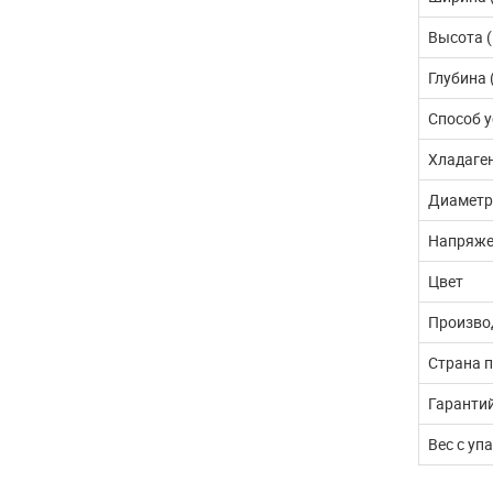
Высота 
Глубина 
Способ 
Хладаге
Диаметр
Напряже
Цвет
Произво
Страна 
Гаранти
Вес с уп