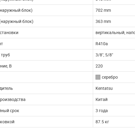
(наружный блок)
702 mm
(наружный блок)
363 mm
установки
вертикальный, нап
нт
R410a
 труб
3/8", 5/8"
ние, В
220
серебро
дитель
Kentatsu
производства
Китай
йный срок
3 года
аковкой
87.5 кг