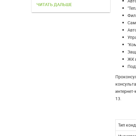
Авт
ЧИТАТЬ ДАЛЬШЕ
ЧИТАТЬ 
"Теп
Филь
Сам
Авт
Упр
"Ко
Защ
ЖК 
Под
Проконсул
консульта
интернет-
13.
Тип кон