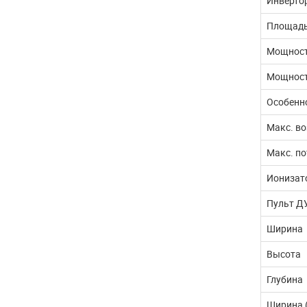
Инверто
Площадь
Мощност
Мощност
Особенн
Макс. во
Макс. п
Ионизат
Пульт ДУ
Ширина
Высота
Глубина
Ширина 