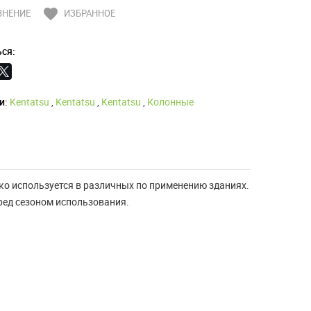
favorite
ВНЕНИЕ
ИЗБРАННОЕ
ся:
и:
Kentatsu
,
Kentatsu
,
Kentatsu
,
Колонные
о используется в различных по применению зданиях.
ред сезоном использования.
Что такое конвектор и
какие они бывают
Конвектор - лучший прибор
отопления В прошлой статье "Обзор
лучших моделей для обог...