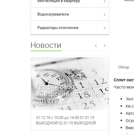
Вентиляция в квартиру
Водонагреватели
Радиаторы отопления
Новости
Обзор
Сплит си
График работы на
Время
Часто мон
январские праздники
магаз
"Ант
2019 года
27.12.
Не 
Авт
31.12.18 с 10:00 до 14:00 01.01.19
27.12.201
Осу
ВЫХОДНОЙ 02.01.19 ВЫХОДНОЙ
работает с
Вмо
03.01.19 с 1...
за полез...