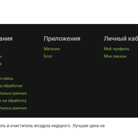
ания
Приложения
Личный каб
Магазин
Мой профиль
ы
Блог
Мои заказы
а
я связь
а обработки
льных данных
 на обработку
льных данных
ль и очиститель воздуха недорого. Лучшая цена на