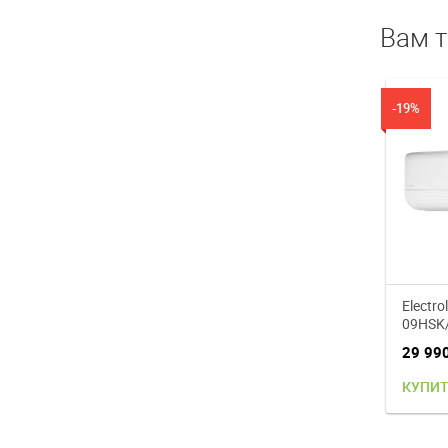
Вам 
-19%
Electro
09HSK/
сплит-
29 99
КУПИ