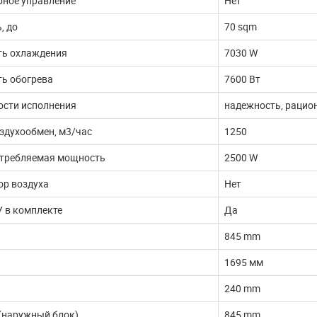
рное управление
Нет
, до
70 sqm
ь охлаждения
7030 W
ь обогрева
7600 Вт
ости исполнения
надежность, рацио
здухообмен, м3/час
1250
отребляемая мощность
2500 W
ор воздуха
Нет
 в комплекте
Да
845 mm
1695 мм
240 mm
(наружный блок)
845 mm