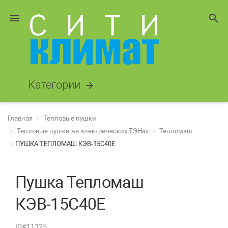
menu
search
Категории
arrow_forward
Главная
Тепловые пушки
Тепловые пушки на электрических ТЭНах
Тепломаш
ПУШКА ТЕПЛОМАШ КЭВ-15С40Е
Пушка Тепломаш
КЭВ-15С40Е
ID#11325