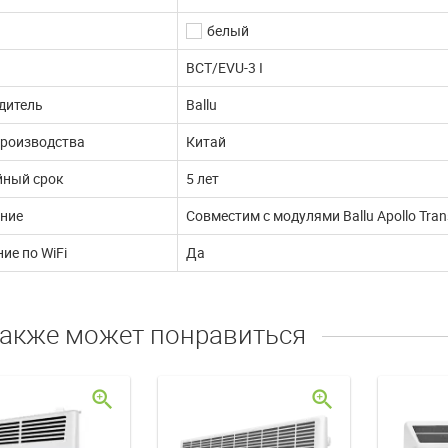
белый
BCT/EVU-3 I
дитель
Ballu
производства
Китай
йный срок
5 лет
ние
Совместим с модулями Ballu Apollo Tran
ие по WiFi
Да
также может понравиться
zoom_in
zoom_in