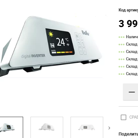
Код артик
3 9
Налич
Склад
Склад
Склад
Склад
Склад
—
check_box_outline_blank
СРА
Поделить