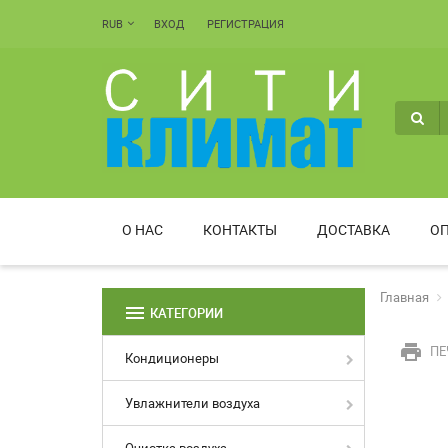
RUB
ВХОД
РЕГИСТРАЦИЯ
О НАС
КОНТАКТЫ
ДОСТАВКА
ОП
Главная
menu
КАТЕГОРИИ
print
ПЕ
Кондиционеры
Увлажнители воздуха
Очистка воздуха