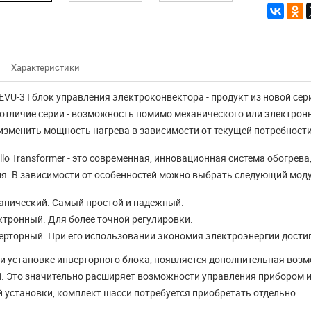
Характеристики
/EVU-3 I блок управления электроконвектора - продукт из новой сер
отличие серии - возможность помимо механического или электрон
изменить мощность нагрева в зависимости от текущей потребности
llo Transformer - это современная, инновационная система обогрев
я. В зависимости от особенностей можно выбрать следующий моду
Конвектор -
 работы
электрический
анический. Самый простой и надежный.
ина СитиКлимат
обогреватель для
ктронный. Для более точной регулировки.
2018 года.
дома
ерторный. При его использовании экономия электроэнергии достиг
ри установке инверторного блока, появляется дополнительная во
8 магазин СитиКлимат
Электрический конвектор: как
Fi. Это значительно расширяет возможности управления прибором
 09:00 до 17:30. Ждем Вас
выбрать хороший и недорогой В
 установки, комплект шасси потребуется приобретать отдельно.
нашем городе Красноярске ...