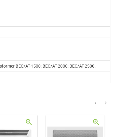
sformer BEC/AT-1500; BEC/AT-2000; BEC/AT-2500.
zoom_in
zoom_in