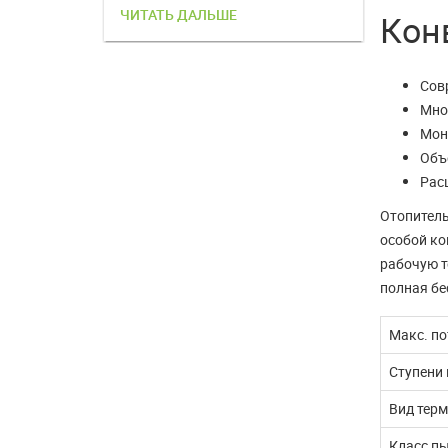
ЧИТАТЬ ДАЛЬШЕ
ЧИТАТЬ 
Конв
Сов
Мно
Мон
Объе
Рас
Отопитель
особой ко
рабочую т
полная бе
Макс. п
Ступени
Вид терм
Класс п