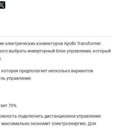
ии электрических конвекторов Apollo Transformer.
ного выбрать инверторный блок управления, который
.
а, которая предполагает несколько вариантов
ль управления:
Что такое конвектор и
какие они бывают
ает 70%.
зможность подключить дистанционное управления
Конвектор - лучший прибор
 и максимально экономит электроэнергию. Для
отопления В прошлой статье "Обзор
лучших моделей для обог...