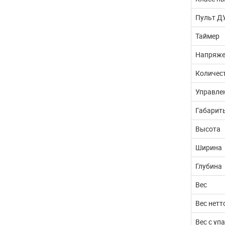
Пульт ДУ
Таймер
Напряже
Количес
Управле
Габарит
Высота
Ширина
Глубина
Вес
Вес нетт
Вес с уп