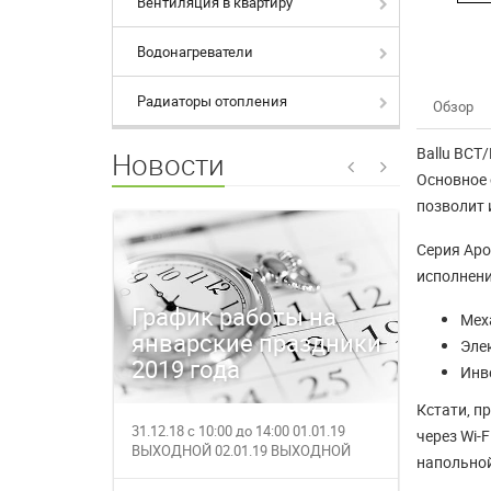
Вентиляция в квартиру
Водонагреватели
Радиаторы отопления
Обзор
Ballu BCT
Новости
Основное 
позволит 
Серия Apo
исполнени
График работы на
Время
Мех
январские праздники
магаз
Эле
2019 года
27.12.
Инв
Кстати, п
31.12.18 с 10:00 до 14:00 01.01.19
27.12.201
через Wi-
ВЫХОДНОЙ 02.01.19 ВЫХОДНОЙ
работает с
напольной
03.01.19 с 1...
за полез...