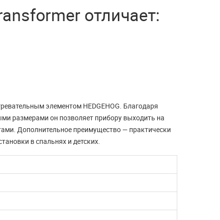
ЧИТАТЬ ДАЛЬШЕ
ransformer отличает:
агревательным элементом HEDGEHOG. Благодаря
ыми размерами он позволяет прибору выходить на
нтами. Дополнительное преимущество — практически
тановки в спальнях и детских.