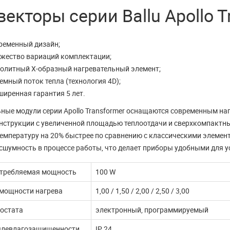
ДАЛЬШЕ
ЧИТАТЬ ДАЛЬШЕ
екторы серии Ballu Apollo T
ременный дизайн;
жество вариаций комплектации;
олитный Х-образный нагревательный элемент;
мный поток тепла (технология 4D);
ширенная гарантия 5 лет.
ные модули серии Apollo Transformer оснащаются современным н
нструкции с увеличенной площадью теплоотдачи и сверхкомпактн
емпературу на 20% быстрее по сравнению с классическими элеме
сшумность в процессе работы, что делает приборы удобными для ус
отребляемая мощность
100 W
 мощности нагрева
1,00 / 1,50 / 2,00 / 2,50 / 3,00
остата
электронный, программируемый
ылевлагозащищенности
IP 24