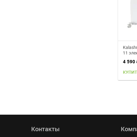
Kalash
11 эле
конве
4 590
КУПИ
Контакты
Комп