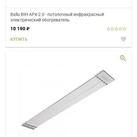
Ballu BIH-AP4-2.0 - потолочный инфракрасный
электрический обогреватель
10 190
₽
favorite
КУПИТЬ
zoom_in