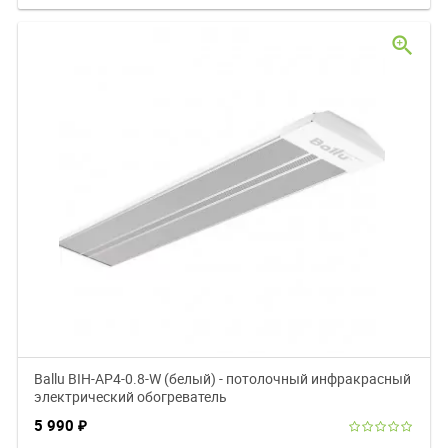
zoom_in
Ballu BIH-AP4-0.8-W (белый) - потолочный инфракрасный
электрический обогреватель
5 990
₽