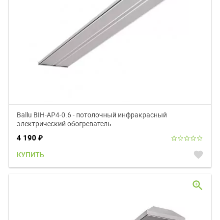
Ballu BIH-AP4-0.6 - потолочный инфракрасный
электрический обогреватель
4 190
₽
favorite
КУПИТЬ
zoom_in