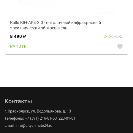
Ballu BIH-AP4-3.0 - потолочный инфракрасный
электрический обогреватель
8 490
₽
favorite
КУПИТЬ
Контакты
г. Красноярск, ул. Водопьянова, д. 13
Телефоны: +7 (391) 216-81-50, 223-01-81
Email: info@cityclimate24.ru