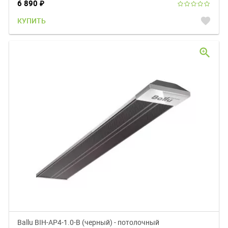
6 890
₽
favorite
КУПИТЬ
zoom_in
Ballu BIH-AP4-1.0-В (черный) - потолочный