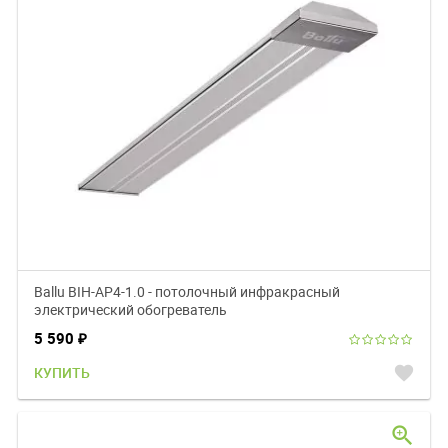
Ballu BIH-AP4-1.0 - потолочный инфракрасный
электрический обогреватель
5 590
₽
favorite
КУПИТЬ
zoom_in