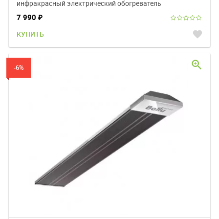
инфракрасный электрический обогреватель
7 990
₽
favorite
КУПИТЬ
zoom_in
-6%