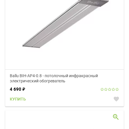
Ballu BIH-AP4-0.8 - потолочный инфракрасный
электрический обогреватель
4 690
₽
favorite
КУПИТЬ
zoom_in