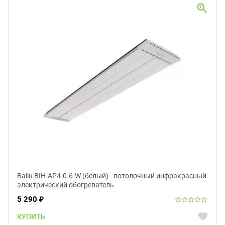
zoom_in
Ballu BIH-AP4-0.6-W (белый) - потолочный инфракрасный
электрический обогреватель
5 290
₽
favorite
КУПИТЬ