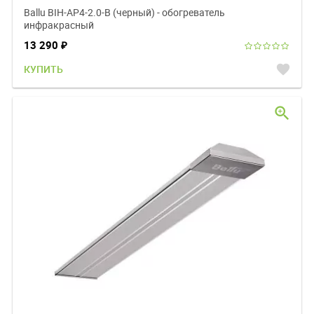
Ballu BIH-AP4-2.0-B (черный) - обогреватель
инфракрасный
13 290
₽
favorite
КУПИТЬ
zoom_in