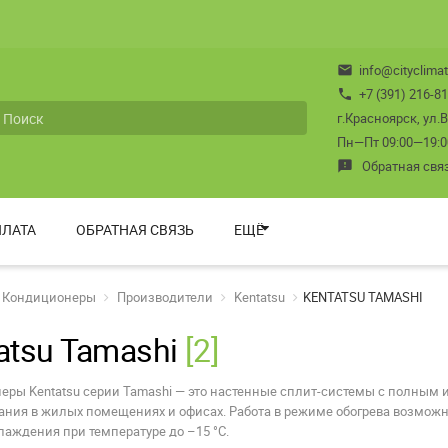
info@cityclimat
mail
+7 (391) 216-81
phone
г.Красноярск, ул.
Пн—Пт 09:00—19:00 
Обратная свя
feedback
ЛАТА
ОБРАТНАЯ СВЯЗЬ
ЕЩЁ
Кондиционеры
Производители
Kentatsu
KENTATSU TAMASHI
atsu Tamashi
[2]
еры Kentatsu серии Tamashi — это настенные сплит-системы с полным
ния в жилых помещениях и офисах. Работа в режиме обогрева возможна 
аждения при температуре до –15 °C.