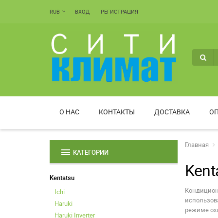
RUB
ВХОД
РЕГИСТРАЦИЯ
О НАС
КОНТАКТЫ
ДОСТАВКА
ОП
Главная
menu
КАТЕГОРИИ
Kent
Kentatsu
Кондицион
Ichi
использова
Haruki
режиме охл
Haruki Inverter