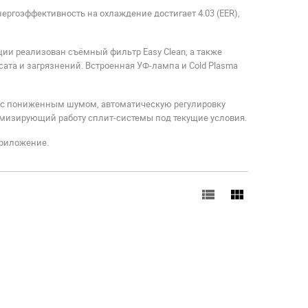
ергоэффективность на охлаждение достигает 4.03 (EER),
ции реализован съёмный фильтр Easy Clean, а также
ата и загрязнений. Встроенная УФ-лампа и Cold Plasma
 с пониженным шумом, автоматическую регулировку
имизирующий работу сплит-системы под текущие условия.
приложение.
view_list
view_module