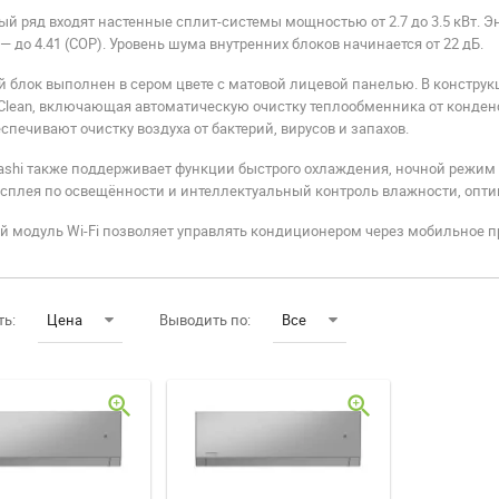
й ряд входят настенные сплит-системы мощностью от 2.7 до 3.5 кВт. Эн
 — до 4.41 (COP). Уровень шума внутренних блоков начинается от 22 дБ.
 блок выполнен в сером цвете с матовой лицевой панелью. В конструк
Clean, включающая автоматическую очистку теплообменника от конденс
спечивают очистку воздуха от бактерий, вирусов и запахов.
ashi также поддерживает функции быстрого охлаждения, ночной режим
исплея по освещённости и интеллектуальный контроль влажности, опт
й модуль Wi-Fi позволяет управлять кондиционером через мобильное 
ть:
Цена
Выводить по:
Все
zoom_in
zoom_in