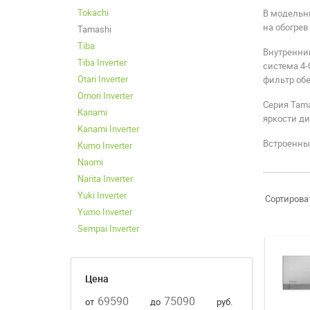
Tokachi
В модельны
на обогрев
Tamashi
Tiba
Внутренний
Tiba Inverter
система 4-
Otari Inverter
фильтр обе
Omori Inverter
Серия Tam
Kanami
яркости д
Kanami Inverter
Встроенны
Kumo Inverter
Naomi
Narita Inverter
Yuki Inverter
Сортирова
Yumo Inverter
Sempai Inverter
Цена
от
до
руб.