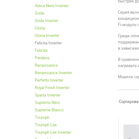
быстрее до
Attica Nero Inverter
Серия вклю
Grida
кондиционе
Grida Inverter
Fi-модуль 
Gloria
Gloria Inverter
Среди отли
поддержани
Felicita Inverter
в зависимо
Felicita
Pandora
В сравнени
Renaissance
нагревать 
Renaissance Inverter
Модели се
Perfetto Inverter
Royal Fresh Inverter
Sparta Inverter
Сортирова
Supremo Nero
Supreme Blanco
Triumph
Triumph Lite
Triumph Lite Inverter