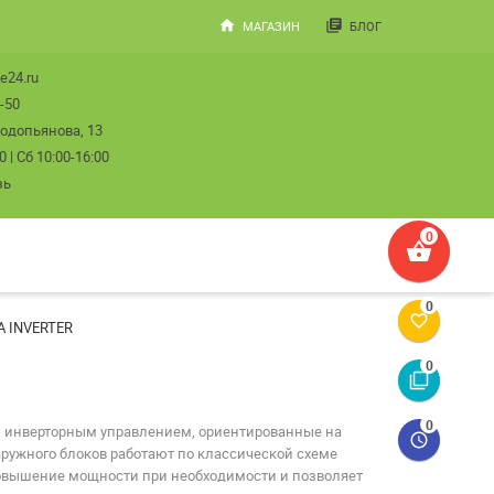
home
library_books
МАГАЗИН
БЛОГ
e24.ru
-50
Водопьянова, 13
| Сб 10:00-16:00
зь
shopping_basket
favorite_border
A INVERTER
filter_none
ным инверторным управлением, ориентированные на
access_time
ружного блоков работают по классической схеме
повышение мощности при необходимости и позволяет