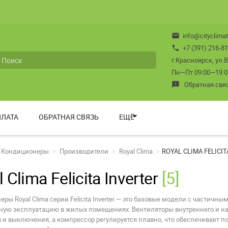
info@cityclimat
mail
+7 (391) 216-81
phone
г.Красноярск, ул.
Пн—Пт 09:00—19:00 
Обратная свя
feedback
ЛАТА
ОБРАТНАЯ СВЯЗЬ
ЕЩЁ
Кондиционеры
Производители
Royal Clima
ROYAL CLIMA FELICIT
 Clima Felicita Inverter
[5]
ры Royal Clima серии Felicita Inverter — это базовые модели с частич
ную эксплуатацию в жилых помещениях. Вентиляторы внутреннего и на
 и выключения, а компрессор регулируется плавно, что обеспечивает 