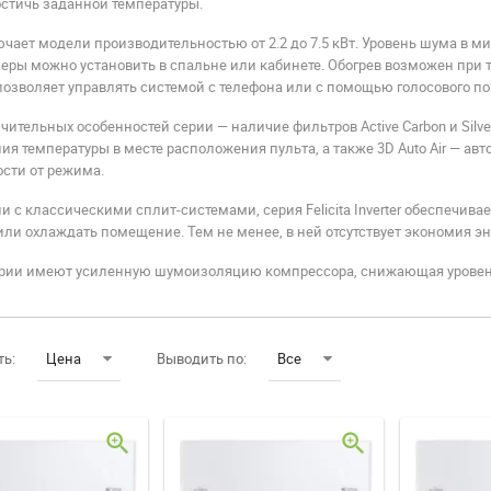
стичь заданной температуры.
чает модели производительностью от 2.2 до 7.5 кВт. Уровень шума в м
ры можно установить в спальне или кабинете. Обогрев возможен при те
позволяет управлять системой с телефона или с помощью голосового п
чительных особенностей серии — наличие фильтров Active Carbon и Silver I
я температуры в месте расположения пульта, а также 3D Auto Air — а
сти от режима.
и с классическими сплит-системами, серия Felicita Inverter обеспечива
или охлаждать помещение. Тем не менее, в ней отсутствует экономия э
рии имеют усиленную шумоизоляцию компрессора, снижающая уровень
ть:
Цена
Выводить по:
Все
zoom_in
zoom_in