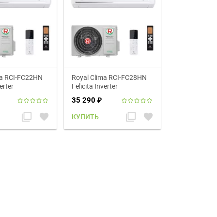
ma RCI-FC22HN
Royal Clima RCI-FC28HN
erter
Felicita Inverter
нер
кондиционер
35 290
₽
filter_none
favorite
filter_none
favorite
КУПИТЬ