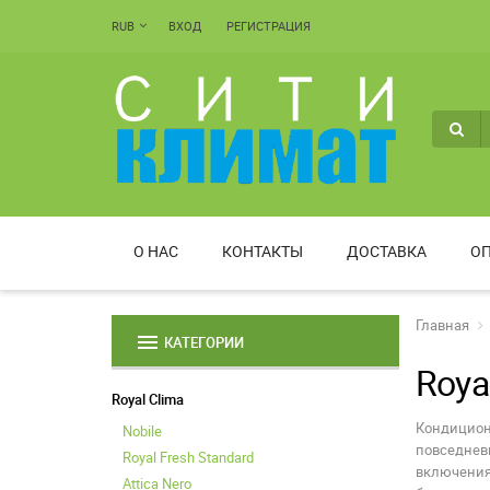
RUB
ВХОД
РЕГИСТРАЦИЯ
О НАС
КОНТАКТЫ
ДОСТАВКА
ОП
Главная
menu
КАТЕГОРИИ
Royal
Royal Clima
Кондиционе
Nobile
повседнев
Royal Fresh Standard
включения
Attica Nero