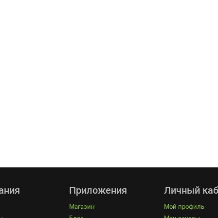
Конвектор -
 работы
электрический
ина СитиКлимат
обогреватель для
2018 года.
дома
8 магазин СитиКлимат
Электрический конвектор: как
 09:00 до 17:30. Ждем Вас
выбрать хороший и недорогой В
нашем городе Красноярске ...
ДАЛЬШЕ
ЧИТАТЬ ДАЛЬШЕ
ания
Приложения
Личный каб
Магазин
Мой профиль
ы
Блог
Мои заказы