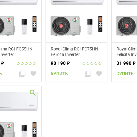
lima RCI-FC55HN
Royal Clima RCI-FC75HN
Royal Cli
 Inverter
Felicita Inverter
Felicita Inv
ионер
кондиционер
кондицио
0
90 190
31 990
₽
₽
₽
filter_none
favorite
filter_none
favorite
Ь
КУПИТЬ
КУПИТЬ
zoom_in