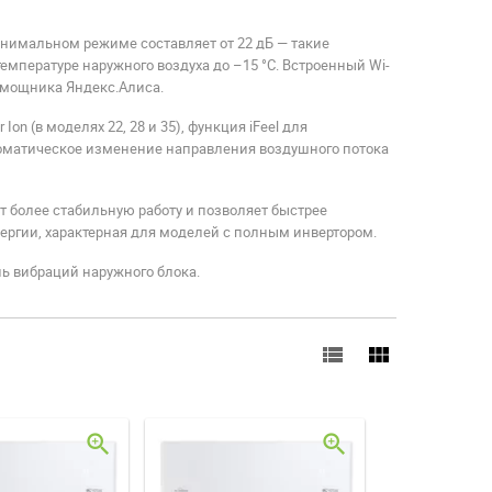
инимальном режиме составляет от 22 дБ — такие
мпературе наружного воздуха до –15 °C. Встроенный Wi-
омощника Яндекс.Алиса.
on (в моделях 22, 28 и 35), функция iFeel для
втоматическое изменение направления воздушного потока
ет более стабильную работу и позволяет быстрее
нергии, характерная для моделей с полным инвертором.
 вибраций наружного блока.
view_list
view_module
zoom_in
zoom_in