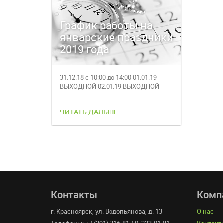
График работы на
Время
январские праздники
магаз
2019 года
27.12.
31.12.18 с 10:00 до 14:00 01.01.19
27.12.201
ВЫХОДНОЙ 02.01.19 ВЫХОДНОЙ
работает с
03.01.19 с 1...
за полез...
ЧИТАТЬ ДАЛЬШЕ
ЧИТАТЬ 
Контакты
Комп
г. Красноярск, ул. Водопьянова, д. 13
О нас
Телефоны: +7 (391) 216-81-50, 223-01-81
Контакт