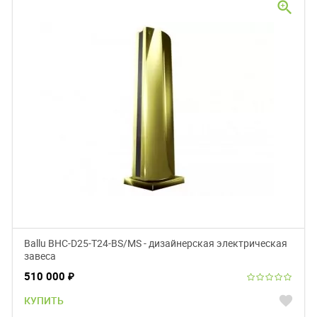
zoom_in
Ballu BHC-D25-T24-BS/MS - дизайнерская электрическая
завеса
510 000
₽
favorite
КУПИТЬ