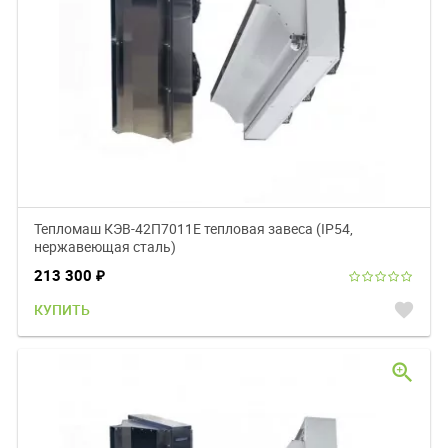
Тепломаш КЭВ-42П7011Е тепловая завеса (IP54,
нержавеющая сталь)
213 300
₽
favorite
КУПИТЬ
zoom_in