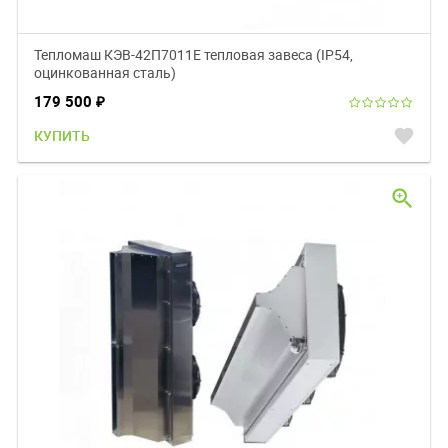
Тепломаш КЭВ-42П7011Е тепловая завеса (IP54,
оцинкованная сталь)
179 500
₽
favorite
КУПИТЬ
zoom_in