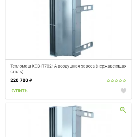
Тепломаш КЭВ-П7021A воздушная завеса (нержавеющая
сталь)
220 700
₽
favorite
КУПИТЬ
zoom_in