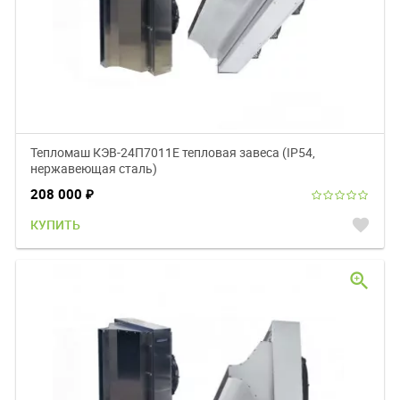
Тепломаш КЭВ-24П7011Е тепловая завеса (IP54,
нержавеющая сталь)
208 000
₽
favorite
КУПИТЬ
zoom_in