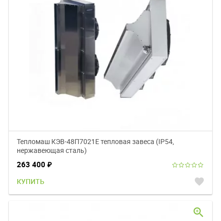
Тепломаш КЭВ-48П7021Е тепловая завеса (IP54,
нержавеющая сталь)
263 400
₽
favorite
КУПИТЬ
zoom_in