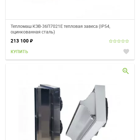
Тепломаш КЭВ-36П7021Е тепловая завеса (IP54,
оцинкованная сталь)
213 100
₽
favorite
КУПИТЬ
zoom_in