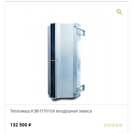
zoom_in
Тепломаш КЭВ-П7010A воздушная завеса
132 500
₽