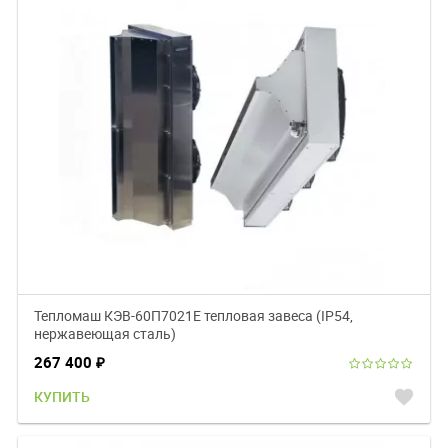
Тепломаш КЭВ-60П7021Е тепловая завеса (IP54,
нержавеющая сталь)
267 400
₽
favorite
КУПИТЬ