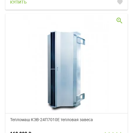
favorite
КУПИТЬ
zoom_in
Тепломаш КЭВ-24П7010E тепловая завеса