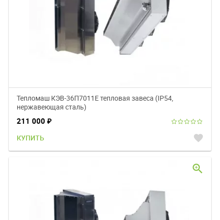
Тепломаш КЭВ-36П7011Е тепловая завеса (IP54,
нержавеющая сталь)
211 000
₽
favorite
КУПИТЬ
zoom_in