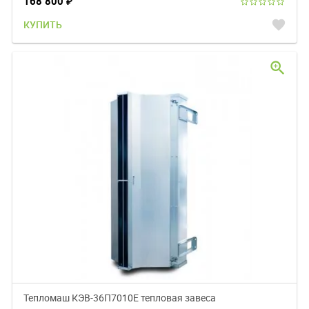
168 800
₽
favorite
КУПИТЬ
zoom_in
Тепломаш КЭВ-36П7010E тепловая завеса