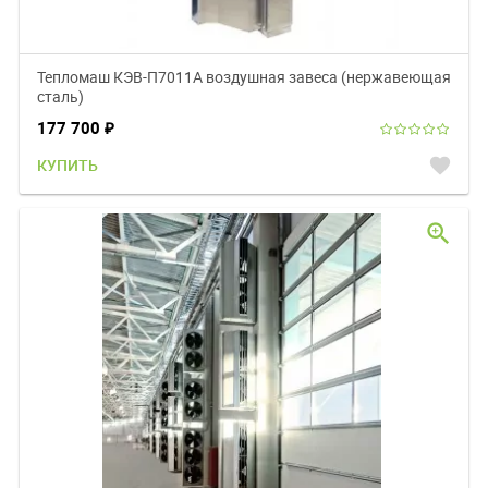
Тепломаш КЭВ-П7011A воздушная завеса (нержавеющая
сталь)
177 700
₽
favorite
КУПИТЬ
zoom_in