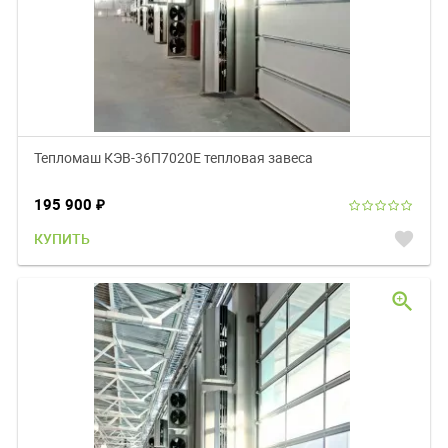
Тепломаш КЭВ-36П7020E тепловая завеса
195 900
₽
favorite
КУПИТЬ
zoom_in