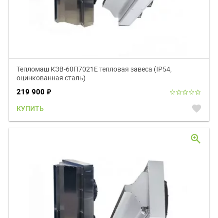
Тепломаш КЭВ-60П7021Е тепловая завеса (IP54,
оцинкованная сталь)
219 900
₽
favorite
КУПИТЬ
zoom_in