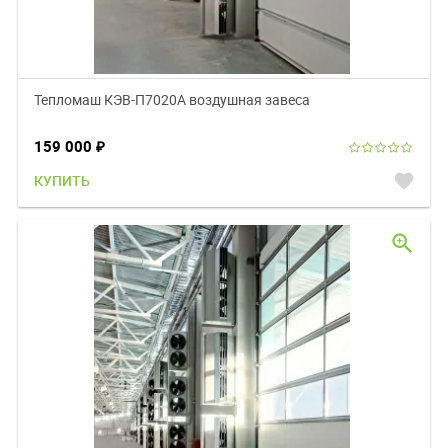
Тепломаш КЭВ-П7020A воздушная завеса
159 000
₽
favorite
КУПИТЬ
zoom_in