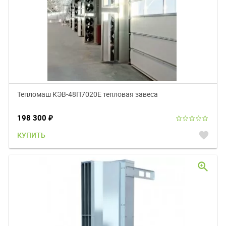
Тепломаш КЭВ-48П7020E тепловая завеса
198 300
₽
favorite
КУПИТЬ
zoom_in