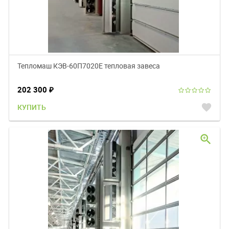
Тепломаш КЭВ-60П7020E тепловая завеса
202 300
₽
favorite
КУПИТЬ
zoom_in