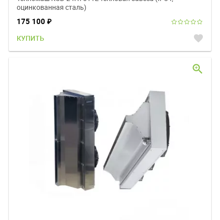
оцинкованная сталь)
175 100
₽
favorite
КУПИТЬ
zoom_in