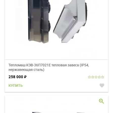
Тепломаш КЭВ-36П7021Е тепловая завеса (IP54,
нержавеющая сталь)
258 000
₽
favorite
КУПИТЬ
zoom_in