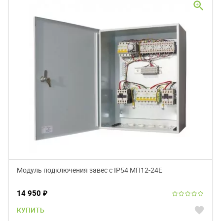
zoom_in
Модуль подключения завес c IP54 МП12-24Е
14 950
₽
favorite
КУПИТЬ