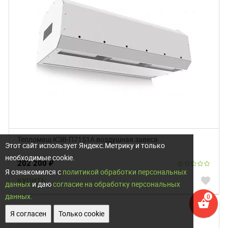
Тепломаш КЭВ-П7151A воздушная завеса
Этот сайт использует Яндекс.Метрику и только
необходимые cookie.
202 200
₽
Я ознакомился с
политикой обработки персональных
favorite
КУПИТЬ
данных
и даю
согласие на обработку персональных
данных.
shopping_basket
zoom_in
Я согласен
Только cookie