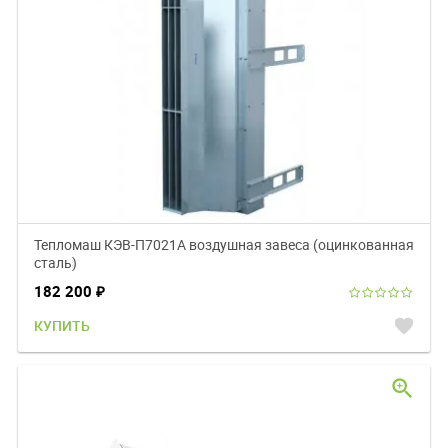
Тепломаш КЭВ-П7021A воздушная завеса (оцинкованная
сталь)
182 200
₽
favorite
КУПИТЬ
zoom_in