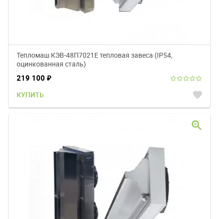
Тепломаш КЭВ-48П7021Е тепловая завеса (IP54,
оцинкованная сталь)
219 100
₽
favorite
КУПИТЬ
zoom_in