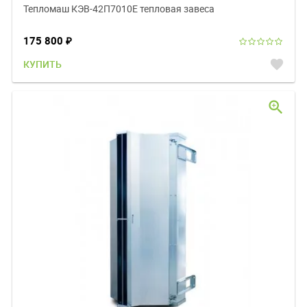
Тепломаш КЭВ-42П7010E тепловая завеса
175 800
₽
favorite
КУПИТЬ
zoom_in