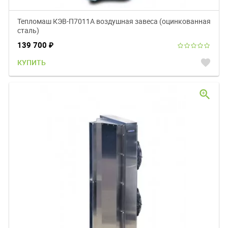
Тепломаш КЭВ-П7011A воздушная завеса (оцинкованная
сталь)
139 700
₽
favorite
КУПИТЬ
zoom_in