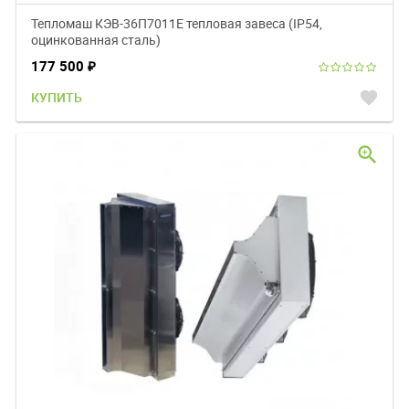
Тепломаш КЭВ-36П7011Е тепловая завеса (IP54,
оцинкованная сталь)
177 500
₽
favorite
КУПИТЬ
zoom_in